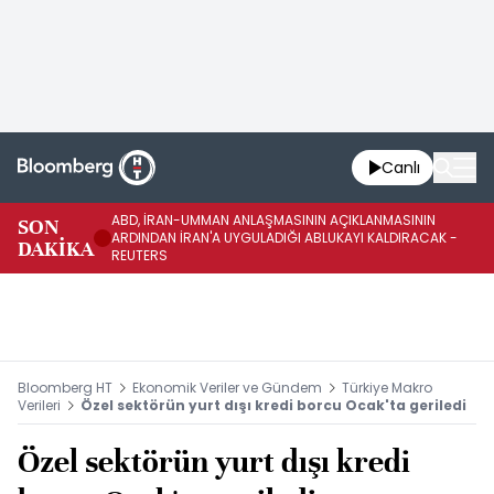
Canlı
ABD, İRAN-UMMAN ANLAŞMASININ AÇIKLANMASININ
AB
SON
ARDINDAN İRAN'A UYGULADIĞI ABLUKAYI KALDIRACAK -
GE
DAKİKA
REUTERS
UY
Bloomberg HT
Ekonomik Veriler ve Gündem
Türkiye Makro
Verileri
Özel sektörün yurt dışı kredi borcu Ocak'ta geriledi
Özel sektörün yurt dışı kredi