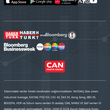
Sitemizdeki veriler Foreks tarafından sağlanmaktadır. NASDAQ, Dow Jones
Industrial Average, SHCOM, FTSE 100, CAC 40, DAX 30, Hang Seng, IBEX 35,
BOVESPA, VİOP ve Tahvil-bono verileri 15 dakika; CME, NYMEX VE S&P verileri 10
dakika gecikmeli verilmektedir. YASAL UYARI © 2026 Kayıtlı Elektronik Posta