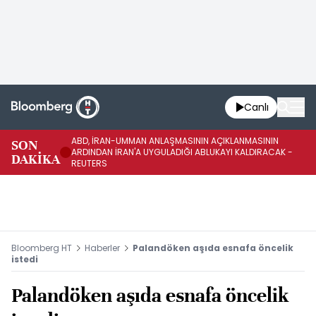
Canlı
ABD, İRAN-UMMAN ANLAŞMASININ AÇIKLANMASININ
AB
SON
ARDINDAN İRAN'A UYGULADIĞI ABLUKAYI KALDIRACAK -
GE
DAKİKA
REUTERS
UY
Bloomberg HT
Haberler
Palandöken aşıda esnafa öncelik
istedi
Palandöken aşıda esnafa öncelik