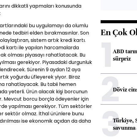
larını dikkatli yapmaları konusunda
:
 kartlarındaki bu uygulamayı da olumlu
En Çok O
inede tedbiri elden bırakmasınlar. Son
1
aylaştıran, sistem artık kredi kartı.
di kartı ile yapılan harcamalarda
ABD tarım
acak olması piyasayı rahatlatacak. Bu
sürpriz
ılması gerekiyor. Piyasadaki durgunluk
endirecek. Sürenin 9 aydan 12 aya
2
 artık yoğurdu üfleyerek yiyor. Biraz
ha rahatlayacak. Bu tabii hemen
Döviz cins
ada yeterli. Ürün alacak kişi borcunun
 Mevcut borcu borçla ödeyenler için
3
törde yapılması gerekiyor. Tüm sektörler
ğer sektör olmaz. İthal ürünlere bunu
Türkiye, 
ndırılması ise ekonomik açıdan da daha
savunma 