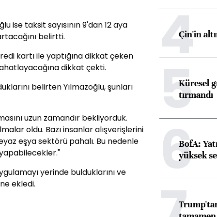
4
u ise taksit sayısının 9'dan 12 aya
Çin'in alt
rtacağını belirtti.
 kredi kartı ile yaptığına dikkat çeken
5
rahatlayacağına dikkat çekti.
Küresel gı
arını belirten Yılmazoğlu, şunları
tırmandı
rtmasını uzun zamandır bekliyorduk.
6
lar oldu. Bazı insanlar alışverişlerini
ü beyaz eşya sektörü pahalı. Bu nedenle
BofA: Yatı
 yapabilecekler."
yüksek se
ygulamayı yerinde bulduklarını ve
7
ne ekledi.
Trump'tan
tamamen o