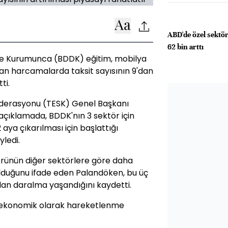
ABD'de özel sektö
62 bin arttı
e Kurumunca (BDDK) eğitim, mobilya
lan harcamalarda taksit sayısının 9'dan
ti.
ederasyonu (TESK) Genel Başkanı
çıklamada, BDDK'nın 3 sektör için
2 aya çıkarılması için başlattığı
yledi.
örünün diğer sektörlere göre daha
 olduğunu ifade eden Palandöken, bu üç
dan daralma yaşandığını kaydetti.
 ekonomik olarak hareketlenme