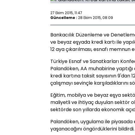
27 Ekim 2015, 11:47
Güncelleme :
28 Ekim 2015, 08:09
Bankacılık Düzenleme ve Denetlem
ve beyaz eşyada kredi kartı ile yapı
12 aya çıkarılması, esnafı memnun et
Türkiye Esnaf ve Sanatkarları Konf
Palandöken, AA muhabirine yaptığı a
kredi kartına taksit sayısının 9'dan 1
çalışmayı sevinçle karşıladıklarını sö
Eğitim, mobilya ve beyaz eşya sekt
maliyetli ve ihtiyaç duyulan sektör
sektörde son yıllarda ekonomik açı
Palandöken, uygulama ile piyasada
yaşanacağını öngördüklerini bildirdi.