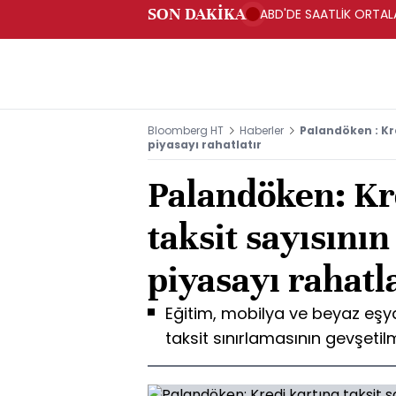
SON DAKİKA
ABD'DE SAATLİK ORTALA
Bloomberg HT
Haberler
Palandöken : Kre
piyasayı rahatlatır
Palandöken: Kr
taksit sayısının
piyasayı rahatl
Eğitim, mobilya ve beyaz eşya 
taksit sınırlamasının gevşe