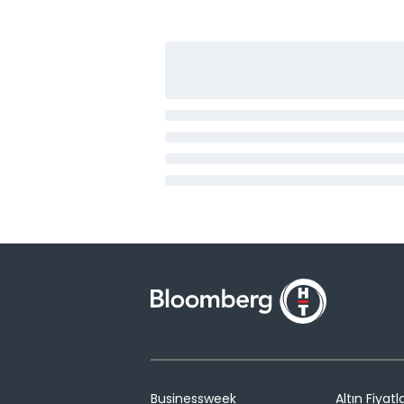
Businessweek
Altın Fiyatla