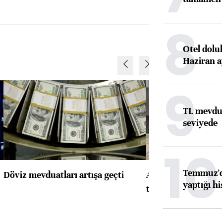
8
Otel dolu
Haziran a
9
TL mevdua
seviyede
10
Temmuz'da
Döviz mevduatları artışa geçti
ABD'de konut başla
yaptığı hi
toparlandı