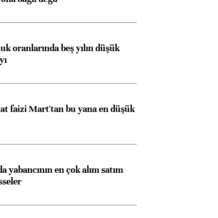
luk oranlarında beş yılın düşük
yı
Almanya, Commerzbank
Ba
konusunda Unicredit ile
me
t faizi Mart'tan bu yana en düşük
görüşmelere hazırlanıyor
 yabancının en çok alım satım
ngıçları
sseler