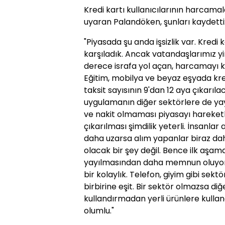
Kredi kartı kullanıcılarının harcama
uyaran Palandöken, şunları kaydetti
"Piyasada şu anda işsizlik var. Kredi
karşıladık. Ancak vatandaşlarımız y
derece israfa yol açan, harcamayı kol
Eğitim, mobilya ve beyaz eşyada kre
taksit sayısının 9'dan 12 aya çıkarıl
uygulamanın diğer sektörlere de yay
ve nakit olmaması piyasayı hareketl
çıkarılması şimdilik yeterli. İnsanlar
daha uzarsa alım yapanlar biraz da
olacak bir şey değil. Bence ilk aşam
yayılmasından daha memnun oluyor.
bir kolaylık. Telefon, giyim gibi sek
birbirine eşit. Bir sektör olmazsa di
kullandırmadan yerli ürünlere kulla
olumlu."