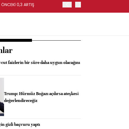
 ÖNCEKİ 0,3 ARTIŞ
ABD'DE İŞSİZLİK TEMMUZ'
nlar
ut faizlerin bir süre daha uygun olacağını
Trump: Hürmüz Boğazı açılırsa ateşkesi
değerlendireceğiz
çin gizli başvuru yaptı