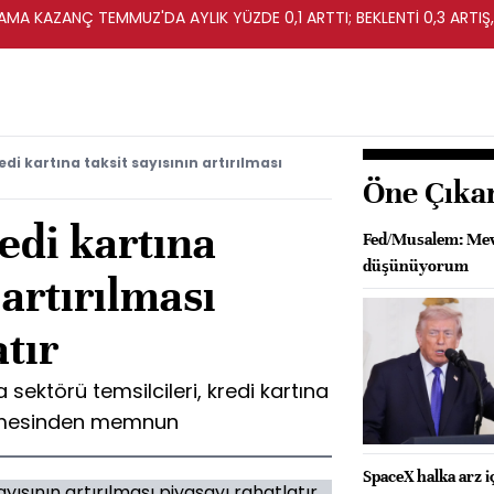
MA KAZANÇ TEMMUZ'DA AYLIK YÜZDE 0,1 ARTTI; BEKLENTİ 0,3 ARTIŞ,
di kartına taksit sayısının artırılması
Öne Çıka
edi kartına
Fed/Musalem: Mevc
düşünüyorum
 artırılması
atır
sektörü temsilcileri, kredi kartına
tilmesinden memnun
SpaceX halka arz i