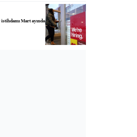
r istihdamı Mart ayında