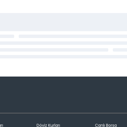
rı
Döviz Kurları
Canlı Borsa