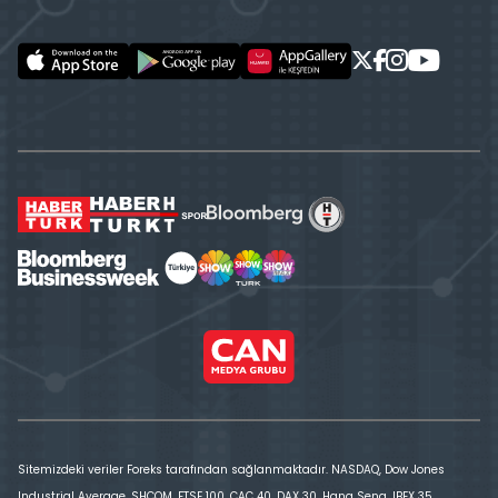
Sitemizdeki veriler Foreks tarafından sağlanmaktadır. NASDAQ, Dow Jones
Industrial Average, SHCOM, FTSE 100, CAC 40, DAX 30, Hang Seng, IBEX 35,