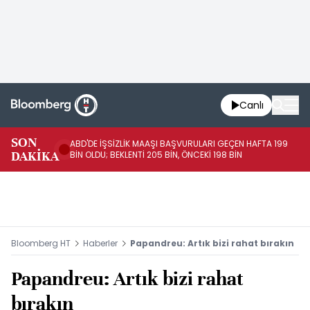
Canlı
SON
ABD'DE İŞSİZLİK MAAŞI BAŞVURULARI GEÇEN HAFTA 199
FE
DAKİKA
BİN OLDU; BEKLENTİ 205 BİN, ÖNCEKİ 198 BİN
İL
Bloomberg HT
Haberler
Papandreu: Artık bizi rahat bırakın
Papandreu: Artık bizi rahat
bırakın