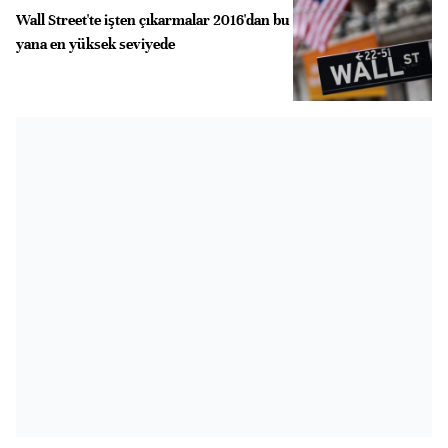
Wall Street'te işten çıkarmalar 2016'dan bu
yana en yüksek seviyede