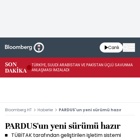
Canlı
SON
TÜRKİYE, SUUDİ ARABİSTAN VE PAKİSTAN ÜÇLÜ SAVUNMA
TR
DAKİKA
ANLAŞMASI İMZALADI
BN
Bloomberg HT
Haberler
PARDUS'un yeni sürümü hazır
PARDUS'un yeni sürümü hazır
TÜBİTAK tarafından geliştirilen işletim sistemi