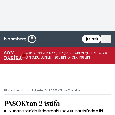
Canlı
SON
ABD'DE İŞSİZLİK MAAŞI BAŞVURULARI GEÇEN HAFTA 199
FE
DAKİKA
BİN OLDU; BEKLENTİ 205 BİN, ÖNCEKİ 198 BİN
İL
Bloomberg HT
Haberler
PASOK'tan 2 istifa
PASOK'tan 2 istifa
Yunanistan'da iktidardaki PASOK Partisi'nden iki