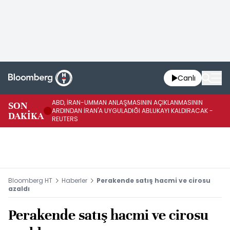
Canlı
ABD, İRAN-UMMAN ANLAŞMASININ AÇIKLANMASININ
AB
SON
ARDINDAN İRAN'A UYGULADIĞI ABLUKAYI KALDIRACAK -
GE
DAKİKA
REUTERS
UY
Bloomberg HT
Haberler
Perakende satış hacmi ve cirosu
azaldı
Perakende satış hacmi ve cirosu