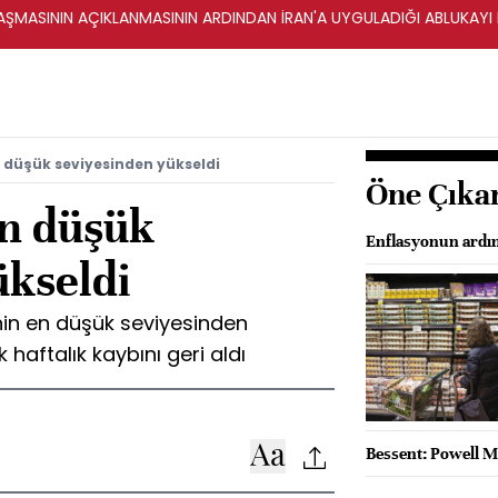
ŞMASININ AÇIKLANMASININ ARDINDAN İRAN'A UYGULADIĞI ABLUKAYI
en düşük seviyesinden yükseldi
Öne Çıka
en düşük
Enflasyonun ardınd
ükseldi
enin en düşük seviyesinden
 haftalık kaybını geri aldı
Bessent: Powell Ma