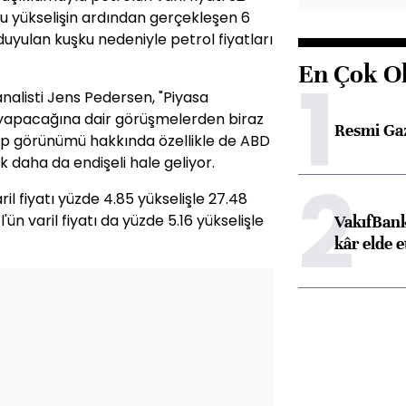
bu yükselişin ardından gerçekleşen 6
uyulan kuşku nedeniyle petrol fiyatları
En Çok O
1
alisti Jens Pedersen, "Piyasa
i yapacağına dair görüşmelerden biraz
Resmi Ga
alep görünümü hakkında özellikle de ABD
 daha da endişeli hale geliyor.
2
ril fiyatı yüzde 4.85 yükselişle 27.48
ün varil fiyatı da yüzde 5.16 yükselişle
VakıfBank
kâr elde e