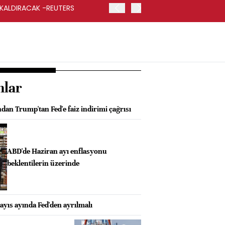
 KALDIRACAK -REUTERS
ABD DIŞİŞLERİ BAKANLIĞI
UYGULANACAK
nlar
an Trump'tan Fed'e faiz indirimi çağrısı
ABD'de Haziran ayı enflasyonu
beklentilerin üzerinde
yıs ayında Fed'den ayrılmalı