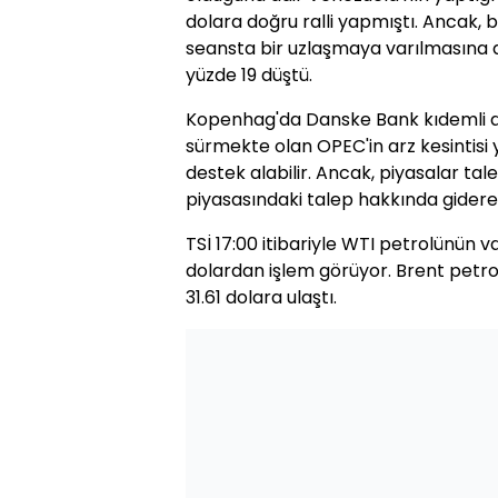
dolara doğru ralli yapmıştı. Ancak, 
seansta bir uzlaşmaya varılmasına d
yüzde 19 düştü.
Kopenhag'da Danske Bank kıdemli an
sürmekte olan OPEC'in arz kesintis
destek alabilir. Ancak, piyasalar t
piyasasındaki talep hakkında giderek
TSİ 17:00 itibariyle WTI petrolünün va
dolardan işlem görüyor. Brent petrol'
31.61 dolara ulaştı.