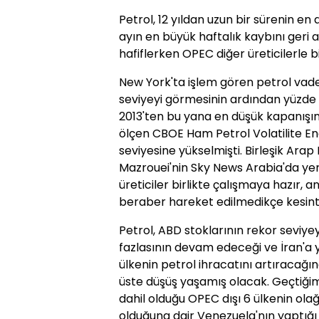
Petrol, 12 yıldan uzun bir sürenin en
ayın en büyük haftalık kaybını geri a
hafiflerken OPEC diğer üreticilerle bi
New York'ta işlem gören petrol vade
seviyeyi görmesinin ardından yüzde 7
2013'ten bu yana en düşük kapanışında
ölçen CBOE Ham Petrol Volatilite En
seviyesine yükselmişti. Birleşik Arap 
Mazrouei'nin Sky News Arabia'da yer
üreticiler birlikte çalışmaya hazır, 
beraber hareket edilmedikçe kesint
Petrol, ABD stoklarının rekor seviy
fazlasının devam edeceği ve İran'a 
ülkenin petrol ihracatını artıracağın
üste düşüş yaşamış olacak. Geçtiğim
dahil olduğu OPEC dışı 6 ülkenin ol
olduğuna dair Venezuela'nın yaptığı 