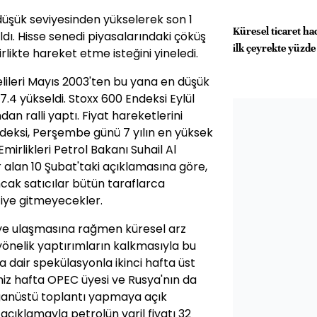
 düşük seviyesinden yükselerek son 1
Küresel ticaret ha
ldı. Hisse senedi piyasalarındaki çöküş
ilk çeyrekte yüzde 
rlikte hareket etme isteğini yineledi.
lileri Mayıs 2003'ten bu yana en düşük
.4 yükseldi. Stoxx 600 Endeksi Eylül
n ralli yaptı. Fiyat hareketlerini
deksi, Perşembe günü 7 yılın en yüksek
Emirlikleri Petrol Bakanı Suhail Al
 alan 10 Şubat'taki açıklamasına göre,
ancak satıcılar bütün taraflarca
iye gitmeyecekler.
eye ulaşmasına rağmen küresel arz
yönelik yaptırımların kalkmasıyla bu
a dair spekülasyonla ikinci hafta üst
iz hafta OPEC üyesi ve Rusya'nın da
ağanüstü toplantı yapmaya açık
açıklamayla petrolün varil fiyatı 32