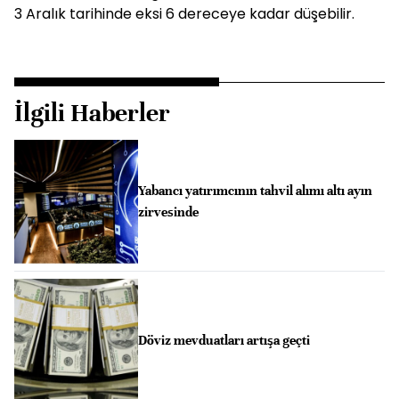
3 Aralık tarihinde eksi 6 dereceye kadar düşebilir.
İlgili Haberler
Yabancı yatırımcının tahvil alımı altı ayın
zirvesinde
Döviz mevduatları artışa geçti