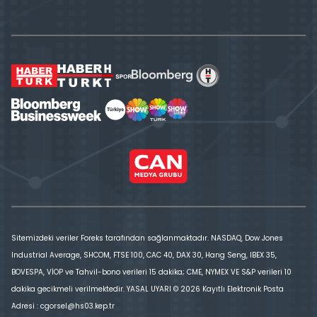
Sitemizdeki veriler Foreks tarafından sağlanmaktadır. NASDAQ, Dow Jones
Industrial Average, SHCOM, FTSE 100, CAC 40, DAX 30, Hang Seng, IBEX 35,
BOVESPA, VİOP ve Tahvil-bono verileri 15 dakika; CME, NYMEX VE S&P verileri 10
dakika gecikmeli verilmektedir. YASAL UYARI © 2026 Kayıtlı Elektronik Posta
Adresi : cgorsel@hs03.kep.tr