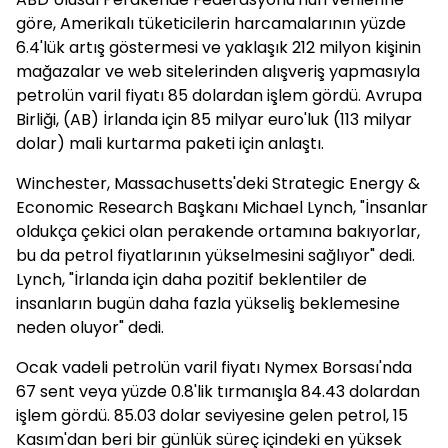
göre, Amerikalı tüketicilerin harcamalarının yüzde
6.4'lük artış göstermesi ve yaklaşık 212 milyon kişinin
mağazalar ve web sitelerinden alışveriş yapmasıyla
petrolün varil fiyatı 85 dolardan işlem gördü. Avrupa
Birliği, (AB) İrlanda için 85 milyar euro'luk (113 milyar
dolar) mali kurtarma paketi için anlaştı.
Winchester, Massachusetts'deki Strategic Energy &
Economic Research Başkanı Michael Lynch, "İnsanlar
oldukça çekici olan perakende ortamına bakıyorlar,
bu da petrol fiyatlarının yükselmesini sağlıyor" dedi.
Lynch, "İrlanda için daha pozitif beklentiler de
insanların bugün daha fazla yükseliş beklemesine
neden oluyor" dedi.
Ocak vadeli petrolün varil fiyatı Nymex Borsası'nda
67 sent veya yüzde 0.8'lik tırmanışla 84.43 dolardan
işlem gördü. 85.03 dolar seviyesine gelen petrol, 15
Kasım'dan beri bir günlük süreç içindeki en yüksek