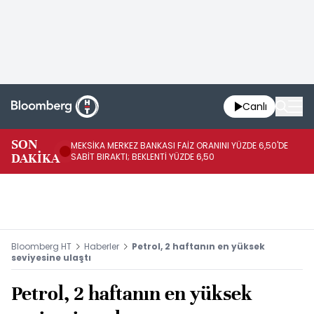
Canlı
SON
MEKSİKA MERKEZ BANKASI FAİZ ORANINI YÜZDE 6,50'DE
OY
DAKİKA
SABİT BIRAKTI; BEKLENTİ YÜZDE 6,50
AÇ
Bloomberg HT
Haberler
Petrol, 2 haftanın en yüksek
seviyesine ulaştı
Petrol, 2 haftanın en yüksek