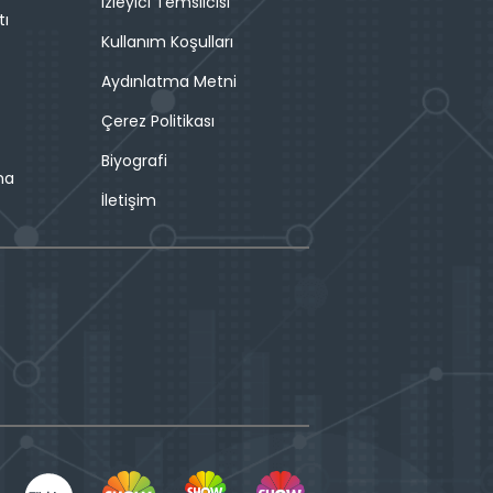
İzleyici Temsilcisi
tı
Kullanım Koşulları
Aydınlatma Metni
Çerez Politikası
Biyografi
ma
İletişim