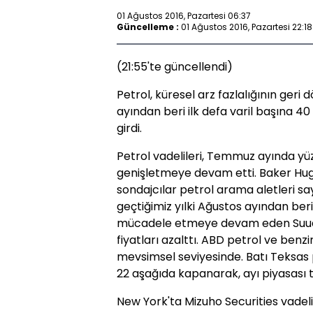
01 Ağustos 2016, Pazartesi 06:37
Güncelleme :
01 Ağustos 2016, Pazartesi 22:18
(21:55'te güncellendi)
Petrol, küresel arz fazlalığının geri
ayından beri ilk defa varil başına 40
girdi.
Petrol vadelileri, Temmuz ayında yü
genişletmeye devam etti. Baker Hugh
sondajcılar petrol arama aletleri say
geçtiğimiz yılki Ağustos ayından beri
mücadele etmeye devam eden Suudi A
fiyatları azalttı. ABD petrol ve benzi
mevsimsel seviyesinde. Batı Teksas 
22 aşağıda kapanarak, ayı piyasası t
New York'ta Mizuho Securities vadel