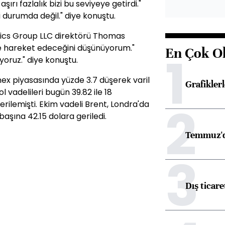
ırı fazlalık bizi bu seviyeye getirdi."
i durumda değil." diye konuştu.
ytics Group LLC direktörü Thomas
nde hareket edeceğini düşünüyorum."
En Çok O
1
yoruz." diye konuştu.
mex piyasasında yüzde 3.7 düşerek varil
Grafikle
 vadelileri bugün 39.82 ile 18
2
erilemişti. Ekim vadeli Brent, Londra'da
l başına 42.15 dolara geriledi.
Temmuz'd
3
Dış ticare