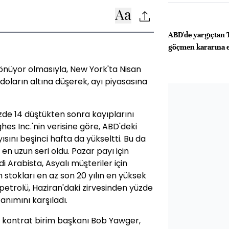
ABD'de yargıçtan
göçmen kararına 
 dönüyor olmasıyla, New York'ta Nisan
 doların altına düşerek, ayı piyasasına
zde 14 düştükten sonra kayıplarını
es Inc.'nin verisine göre, ABD'deki
ısını beşinci hafta da yükseltti. Bu da
 en uzun seri oldu. Pazar payı için
rabista, Asyalı müşteriler için
n stokları en az son 20 yılın en yüksek
petrolü, Haziran'daki zirvesinden yüzde
anımını karşıladı.
i kontrat birim başkanı Bob Yawger,