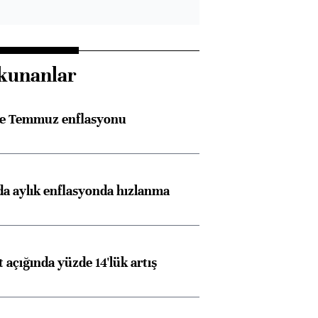
kunanlar
rle Temmuz enflasyonu
a aylık enflasyonda hızlanma
t açığında yüzde 14'lük artış