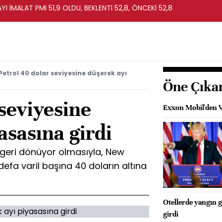
I İMALAT PMI 51,9 OLDU, BEKLENTİ 52,8, ÖNCEKİ 52,8
Petrol 40 dolar seviyesine düşerek ayı
Öne Çıka
 seviyesine
Exxon Mobil'den Ve
asasına girdi
ın geri dönüyor olmasıyla, New
 defa varil başına 40 doların altına
Otellerde yangın 
girdi