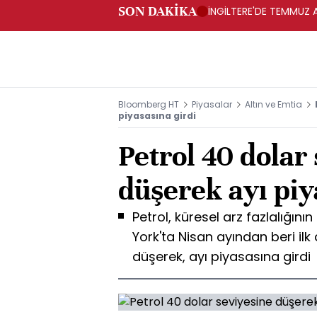
SON DAKİKA
İNGİLTERE'DE TEMMUZ AY
Bloomberg HT
Piyasalar
Altın ve Emtia
piyasasına girdi
Petrol 40 dolar
düşerek ayı piy
Petrol, küresel arz fazlalığın
York'ta Nisan ayından beri ilk
düşerek, ayı piyasasına girdi