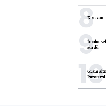
8
Kira zam 
9
İmalat se
sürdü
10
Gram alt
Pazartesi 