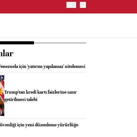
EURO BÖLGESİ'NDE TEMMUZ
nlar
nezuela için 'yatırım yapılamaz' nitelemesi
Trump'tan kredi kartı faizlerine sınır
getirilmesi talebi
güvenliği için yeni düzenleme yürürlüğe