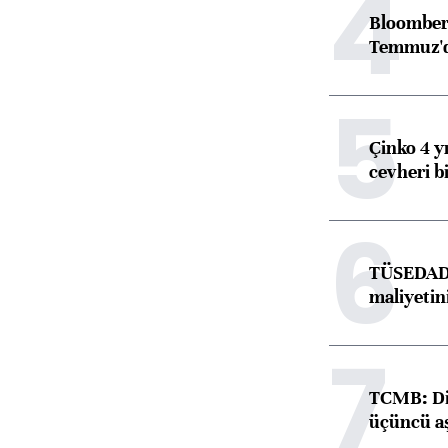
4
Bloomber
Temmuz'd
5
Çinko 4 y
cevheri bi
6
TÜSEDAD,
maliyetini
7
TCMB: Dij
üçüncü aş