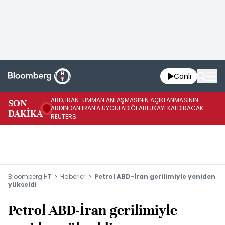
Canlı
ABD, İRAN-UMMAN ANLAŞMASININ AÇIKLANMASININ
AB
SON
ARDINDAN İRAN'A UYGULADIĞI ABLUKAYI KALDIRACAK -
GE
DAKİKA
REUTERS
UY
Bloomberg HT
Haberler
Petrol ABD-İran gerilimiyle yeniden
yükseldi
Petrol ABD-İran gerilimiyle