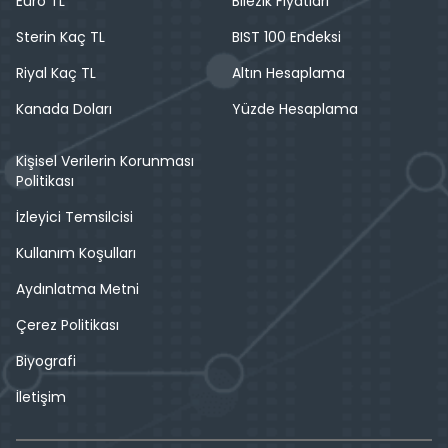
Euro TL
Bilezik Fiyatları
Sterin Kaç TL
BIST 100 Endeksi
Riyal Kaç TL
Altın Hesaplama
Kanada Doları
Yüzde Hesaplama
Kişisel Verilerin Korunması
Politikası
İzleyici Temsilcisi
Kullanım Koşulları
Aydınlatma Metni
Çerez Politikası
Biyografi
İletişim