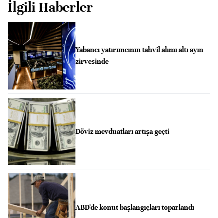
İlgili Haberler
Yabancı yatırımcının tahvil alımı altı ayın
zirvesinde
Döviz mevduatları artışa geçti
ABD'de konut başlangıçları toparlandı