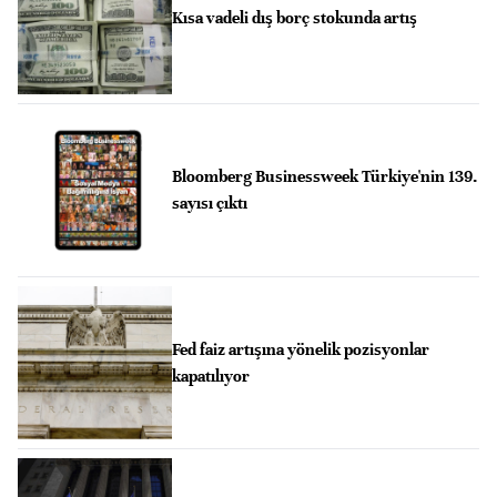
Kısa vadeli dış borç stokunda artış
Bloomberg Businessweek Türkiye'nin 139.
sayısı çıktı
Fed faiz artışına yönelik pozisyonlar
kapatılıyor