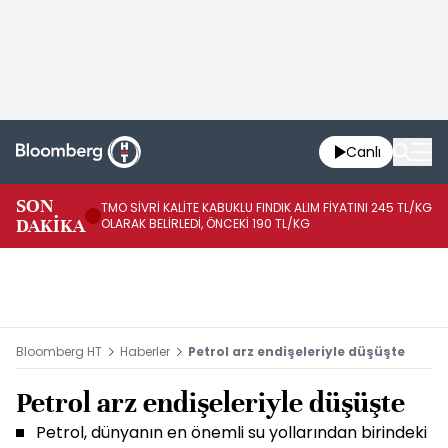
Canlı
SON
TMO SİVRİ KALİTE KABUKLU FINDIK ALIM FİYATINI 245 TL/KG
TM
DAKİKA
OLARAK BELİRLEDİ, ÖNCEKİ 190 TL/KG
TL
Bloomberg HT
Haberler
Petrol arz endişeleriyle düşüşte
Petrol arz endişeleriyle düşüşte
Petrol, dünyanın en önemli su yollarından birindeki