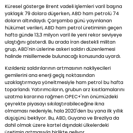
Küresel gösterge Brent vadeli işlemleri varil başına
yaklaşık 79 dolara düşerken, ABD ham petrolü 74
doların altındaydı. Çarşamba günü yayınlanan
hükümet verileri, ABD ham petrol üretiminin geçen
hafta günde 13,3 milyon varil ile yeni rekor seviyeye
ulaştığını gösterdi. Bu arada İran destekli militan
grup, ABD'nin üslerine askeri saldırı düzenlemesi
halinde misillemede bulunacağı konusunda uyardı.
Kızıldeniz saldırılarının artmasının nakliyecileri
gemilerini ana enerji geçiş noktasından
uzaklaştırmaya yöneltmesiyle ham petrol bu hafta
toparlandı. Yatırımcıların, grubun arz kısıtlamalarını
uzatma kararına rağmen OPEC+'nın önümüzdeki
çeyrekte piyasayı sıkılaştırabileceğine ikna
olmaması nedeniyle, hala 2020'den bu yana ilk yıllık
düşüşünü bekliyor. Bu, ABD, Guyana ve Brezilya da
dahil olmak üzere kartel dışındaki ülkelerdeki
üretimin artmasıyla birlikte geliyor.