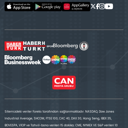
Sitemizdeki veriler Foreks tarafından sağlanmaktadır. NASDAQ, Dow Jones
Industrial Average, SHCOM, FTSE 100, CAC 40, DAX 30, Hang Seng, IBEX 35,
BOVESPA, VİOP ve Tahvil-bono verileri 15 dakika; CME, NYMEX VE S&P verileri 10