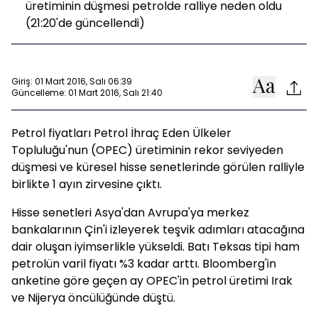
üretiminin düşmesi petrolde ralliye neden oldu
(21:20'de güncellendi)
Giriş: 01 Mart 2016, Salı 06:39
Güncelleme: 01 Mart 2016, Salı 21:40
Petrol fiyatları Petrol İhraç Eden Ülkeler
Topluluğu'nun (OPEC) üretiminin rekor seviyeden
düşmesi ve küresel hisse senetlerinde görülen ralliyle
birlikte 1 ayın zirvesine çıktı.
Hisse senetleri Asya'dan Avrupa'ya merkez
bankalarının Çin'i izleyerek teşvik adımları atacağına
dair oluşan iyimserlikle yükseldi. Batı Teksas tipi ham
petrolün varil fiyatı %3 kadar arttı. Bloomberg'in
anketine göre geçen ay OPEC'in petrol üretimi Irak
ve Nijerya öncülüğünde düştü.