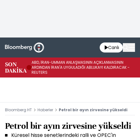
Canlı
ABD, İRAN-UMMAN ANLAŞMASININ AÇIKLANMASININ
AB
SON
ARDINDAN İRAN'A UYGULADIĞI ABLUKAYI KALDIRACAK -
GE
DAKİKA
REUTERS
UY
Bloomberg HT
Haberler
Petrol bir ayın zirvesine yükseldi
Petrol bir ayın zirvesine yükseldi
Küresel hisse senetlerindeki ralli ve OPEC'in