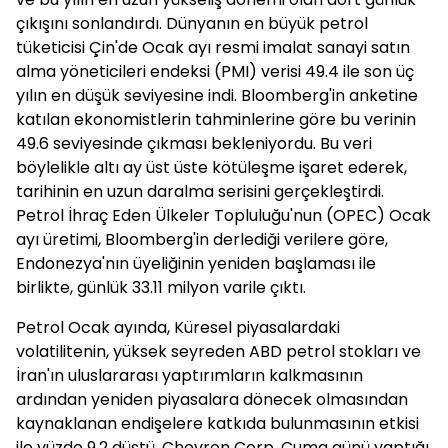
çıkışını sonlandırdı. Dünyanın en büyük petrol
tüketicisi Çin'de Ocak ayı resmi imalat sanayi satın
alma yöneticileri endeksi (PMI) verisi 49.4 ile son üç
yılın en düşük seviyesine indi. Bloomberg'in anketine
katılan ekonomistlerin tahminlerine göre bu verinin
49.6 seviyesinde çıkması bekleniyordu. Bu veri
böylelikle altı ay üst üste kötüleşme işaret ederek,
tarihinin en uzun daralma serisini gerçekleştirdi.
Petrol İhraç Eden Ülkeler Topluluğu'nun (OPEC) Ocak
ayı üretimi, Bloomberg'in derlediği verilere göre,
Endonezya'nın üyeliğinin yeniden başlaması ile
birlikte, günlük 33.11 milyon varile çıktı.
Petrol Ocak ayında, Küresel piyasalardaki
volatilitenin, yüksek seyreden ABD petrol stokları ve
İran'ın uluslararası yaptırımların kalkmasının
ardından yeniden piyasalara dönecek olmasından
kaynaklanan endişelere katkıda bulunmasının etkisi
ile yüzde 9.2 düştü. Chevron Corp. Cuma günü yaptığı