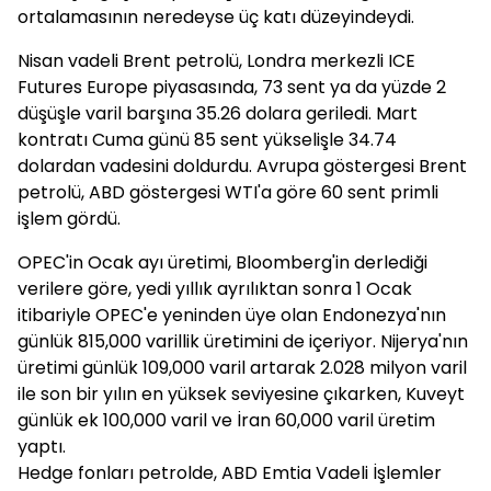
ortalamasının neredeyse üç katı düzeyindeydi.
Nisan vadeli Brent petrolü, Londra merkezli ICE
Futures Europe piyasasında, 73 sent ya da yüzde 2
düşüşle varil barşına 35.26 dolara geriledi. Mart
kontratı Cuma günü 85 sent yükselişle 34.74
dolardan vadesini doldurdu. Avrupa göstergesi Brent
petrolü, ABD göstergesi WTI'a göre 60 sent primli
işlem gördü.
OPEC'in Ocak ayı üretimi, Bloomberg'in derlediği
verilere göre, yedi yıllık ayrılıktan sonra 1 Ocak
itibariyle OPEC'e yeninden üye olan Endonezya'nın
günlük 815,000 varillik üretimini de içeriyor. Nijerya'nın
üretimi günlük 109,000 varil artarak 2.028 milyon varil
ile son bir yılın en yüksek seviyesine çıkarken, Kuveyt
günlük ek 100,000 varil ve İran 60,000 varil üretim
yaptı.
Hedge fonları petrolde, ABD Emtia Vadeli İşlemler