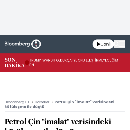
Canlı
SON
TRUMP: WARSH OLDUKÇA İYİ, ONU ELEŞTİRMEYECEĞİM -
TR
DAKİKA
BN
KA
Bloomberg HT
Haberler
Petrol Çin "imalat" verisindeki
kötüleşme ile düştü
Petrol Çin "imalat" verisindeki