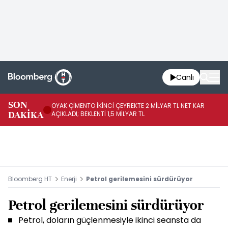
Canlı
İR
SON
OYAK ÇİMENTO İKİNCİ ÇEYREKTE 2 MİLYAR TL NET KAR
YÖ
DAKİKA
AÇIKLADI; BEKLENTİ 1,5 MİLYAR TL
OL
Bloomberg HT
Enerji
Petrol gerilemesini sürdürüyor
Petrol gerilemesini sürdürüyor
Petrol, doların güçlenmesiyle ikinci seansta da