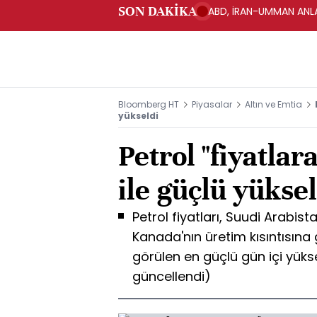
SON DAKİKA
ABD, İRAN-UMMAN ANLA
Bloomberg HT
Piyasalar
Altın ve Emtia
yükseldi
Petrol "fiyatlar
ile güçlü yüksel
Petrol fiyatları, Suudi Arabi
Kanada'nın üretim kısıntısına
görülen en güçlü gün içi yüksel
güncellendi)