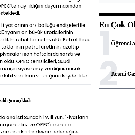
 OPEC'ten ayrıldığını duyurmasından
stekledi.
En Çok O
1
fiyatlarının arz bolluğu endişeleri ile
dünyanın en büyük üreticilerinin
likte rahat bir nefes aldı. Petrol İhraç
Öğrenci a
aklarının petrol üretimini azaltıp
piyasaları son haftalarda sarstı ve
2
 oldu. OPEC temsilcileri, Suudi
ma için siyasi onay verdiğini, ancak
Resmi Ga
 dahil soruların sürdüğünü kaydettiler.
ildiğini açıkladı
 analisti Sungchil Will Yun, "Fiyatların
nı görebiliriz ve OPEC'in üretim
 ne zamana kadar devam edeceğine