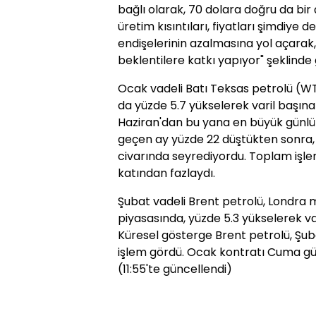
bağlı olarak, 70 dolara doğru da bir ç
üretim kısıntıları, fiyatları şimdiye d
endişelerinin azalmasına yol açarak,
beklentilere katkı yapıyor" şeklinde g
Ocak vadeli Batı Teksas petrolü (WT
da yüzde 5.7 yükselerek varil başına
Haziran'dan bu yana en büyük günlük 
geçen ay yüzde 22 düştükten sonra, L
civarında seyrediyordu. Toplam işl
katından fazlaydı.
Şubat vadeli Brent petrolü, Londra 
piyasasında, yüzde 5.3 yükselerek var
Küresel gösterge Brent petrolü, Şuba
işlem gördü. Ocak kontratı Cuma gün
(11:55'te güncellendi)