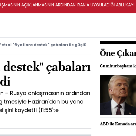
ŞMASININ AÇIKLANMASININ ARDINDAN İRAN'A UYGULADIĞI ABLUKAYI
Petrol "fiyatlara destek" çabaları ile güçlü
Öne Çıka
a destek" çabaları
Cumhurbaşkanı kar
di
stan – Rusya anlaşmasının ardından
 gitmesiyle Haziran'dan bu yana
işini kaydetti (11:55'te
ABD ile Kanada ar