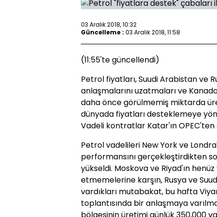
03 Aralık 2018, 10:32
Güncelleme :
03 Aralık 2018, 11:58
(11:55'te güncellendi)
Petrol fiyatları, Suudi Arabistan ve 
anlaşmalarını uzatmaları ve Kanada'
daha önce görülmemiş miktarda üretim
dünyada fiyatları desteklemeye yönel
Vadeli kontratlar Katar'ın OPEC'ten
Petrol vadelileri New York ve Londra'd
performansını gerçekleştirdikten so
yükseldi. Moskova ve Riyad'ın henüz y
etmemelerine karşın, Rusya ve Suudi
vardıkları mutabakat, bu hafta Viya
toplantısında bir anlaşmaya varılmas
bölgesinin üretimi günlük 350,000 va