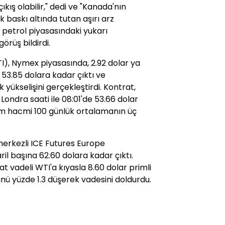
ıkış olabilir," dedi ve "Kanada'nın
ek baskı altında tutan aşırı arz
 petrol piyasasındaki yukarı
örüş bildirdi.
I), Nymex piyasasında, 2.92 dolar ya
 53.85 dolara kadar çıktı ve
yükselişini gerçekleştirdi. Kontrat,
ondra saati ile 08:01'de 53.66 dolar
em hacmi 100 günlük ortalamanın üç
merkezli ICE Futures Europe
il başına 62.60 dolara kadar çıktı.
t vadeli WTI'a kıyasla 8.60 dolar primli
ü yüzde 1.3 düşerek vadesini doldurdu.