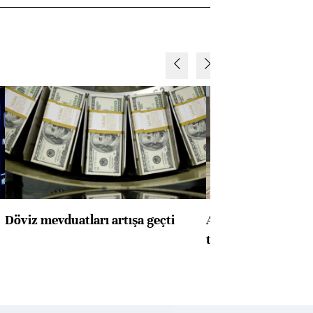
Döviz mevduatları artışa geçti
ABD'de konut başla
toparlandı