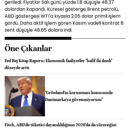
geriledi. Fiyatlar Salı günü yüzde 1.8 düşüşle 48.37
dolardan kapandı. Küresel gösterge Brent petrolü,
ABD göstergesi WTI'a kıyasla 2.05 dolar primli işlem
gördü. Daha aktif işlem gören Kasım vadeli kontrat 8
sent düşüşle 48.65 dolara indi.
Öne Çıkanlar
Fed Bej Kitap Raporu: Ekonomik faaliyetler "hafif ila ılımlı"
düzeyde arttı
"Grönland'ın korunması konusunda
Danimarka'ya güvenmiyorum"
Fitch, ABD'de tüketici dayanıklılığının 2026'da da süreceğini