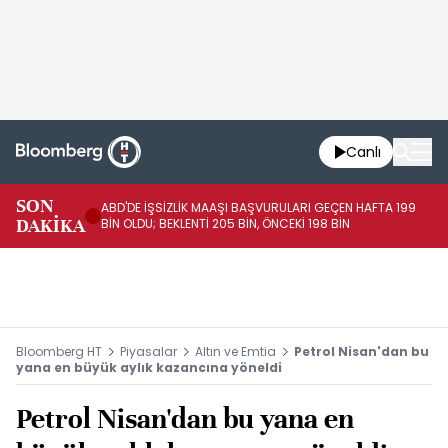
Canlı
SON
ABD'DE İŞSİZLİK MAAŞI BAŞVURULARI GEÇEN HAFTA 199
FE
DAKİKA
BİN OLDU; BEKLENTİ 205 BİN, ÖNCEKİ 198 BİN
İL
Bloomberg HT
Piyasalar
Altın ve Emtia
Petrol Nisan'dan bu
yana en büyük aylık kazancına yöneldi
Petrol Nisan'dan bu yana en