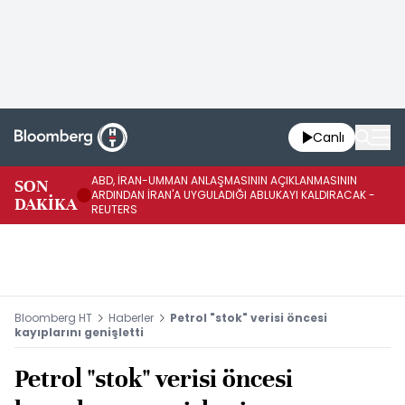
Canlı
ABD, İRAN-UMMAN ANLAŞMASININ AÇIKLANMASININ
AB
SON
ARDINDAN İRAN'A UYGULADIĞI ABLUKAYI KALDIRACAK -
GE
DAKİKA
REUTERS
UY
Bloomberg HT
Haberler
Petrol "stok" verisi öncesi
kayıplarını genişletti
Petrol "stok" verisi öncesi