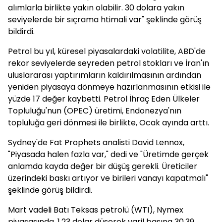
alımlarla birlikte yakın olabilir. 30 dolara yakın
seviyelerde bir sıçrama htimali var" şeklinde görüş
bildirdi.
Petrol bu yıl, küresel piyasalardaki volatilite, ABD'de
rekor seviyelerde seyreden petrol stokları ve İran'ın
uluslararası yaptırımların kaldırılmasının ardından
yeniden piyasaya dönmeye hazırlanmasının etkisi ile
yüzde 17 değer kaybetti. Petrol İhraç Eden Ülkeler
Topluluğu'nun (OPEC) üretimi, Endonezya'nın
topluluğa geri dönmesi ile birlikte, Ocak ayında arttı.
Sydney'de Fat Prophets analisti David Lennox,
"Piyasada halen fazla var," dedi ve "Üretimde gerçek
anlamda kayda değer bir düşüş gerekli. Üreticiler
üzerindeki baskı artıyor ve birileri vanayı kapatmalı"
şeklinde görüş bildirdi.
Mart vadeli Batı Teksas petrolü (WTI), Nymex
piyasasında, 1.23 dolar düşerek varil başına 30.39