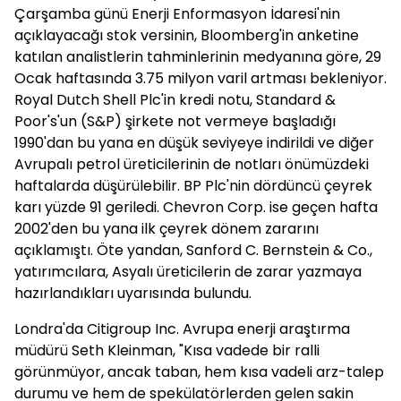
Çarşamba günü Enerji Enformasyon İdaresi'nin
açıklayacağı stok versinin, Bloomberg'in anketine
katılan analistlerin tahminlerinin medyanına göre, 29
Ocak haftasında 3.75 milyon varil artması bekleniyor.
Royal Dutch Shell Plc'in kredi notu, Standard &
Poor's'un (S&P) şirkete not vermeye başladığı
1990'dan bu yana en düşük seviyeye indirildi ve diğer
Avrupalı petrol üreticilerinin de notları önümüzdeki
haftalarda düşürülebilir. BP Plc'nin dördüncü çeyrek
karı yüzde 91 geriledi. Chevron Corp. ise geçen hafta
2002'den bu yana ilk çeyrek dönem zararını
açıklamıştı. Öte yandan, Sanford C. Bernstein & Co.,
yatırımcılara, Asyalı üreticilerin de zarar yazmaya
hazırlandıkları uyarısında bulundu.
Londra'da Citigroup Inc. Avrupa enerji araştırma
müdürü Seth Kleinman, "Kısa vadede bir ralli
görünmüyor, ancak taban, hem kısa vadeli arz-talep
durumu ve hem de spekülatörlerden gelen sakin