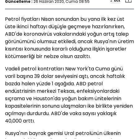
Güncelleme :
26 Haziran 2020, Cuma 08:55
Petrol fiyatları Nisan sonundan bu yana ilk kez üst
üste ikinci haftayı düşüşle geçmeye hazırlanırken,
ABD'de koronavirüs vakalarındaki yoğun artış talep
görünümünü olumsuz etkiledi, ancak Rusya'nın üretim
kısıntısı konusunda kararlı olduğuna ilişkin işaretler
kötümserliği bir nebze olsun azalttı.
Vadeli petrol kontratları New York'ta Cuma günü
varil başına 39 dolar seviyesini aştı, ancak haftalık
bazda halen yüzde 1 aşağıda. ABD petrol
endüstrisinin merkezi Teksas, enfeksiyonlardaki
sıçrama ve Houston'da yoğun bakım ünitelerinin
kapasitelerinin sonuna ulaşmaları ike birlikte yeniden
açılmayı durdurdu. ABD'de vaka sayısı yaklaşık
40,000 arttı.
Rusya'nın bayrak gemisi Ural petrolünün ülkenin