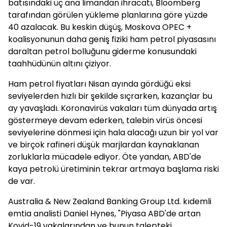
batısındaki üç ana limandan ihracatı, Bloomberg
tarafından görülen yükleme planlarına göre yüzde
40 azalacak. Bu keskin düşüş, Moskova OPEC +
koalisyonunun daha geniş fiziki ham petrol piyasasını
daraltan petrol bolluğunu giderme konusundaki
taahhüdünün altını çiziyor.
Ham petrol fiyatları Nisan ayında gördüğü eksi
seviyelerden hızlı bir şekilde sıçrarken, kazançlar bu
ay yavaşladı. Koronavirüs vakaları tüm dünyada artış
göstermeye devam ederken, talebin virüs öncesi
seviyelerine dönmesi için hala alacağı uzun bir yol var
ve birçok rafineri düşük marjlardan kaynaklanan
zorluklarla mücadele ediyor. Öte yandan, ABD'de
kaya petrolü üretiminin tekrar artmaya başlama riski
de var.
Australia & New Zealand Banking Group Ltd. kıdemli
emtia analisti Daniel Hynes, "Piyasa ABD'de artan
Kovid-19 vakalarından ve bunun talepteki