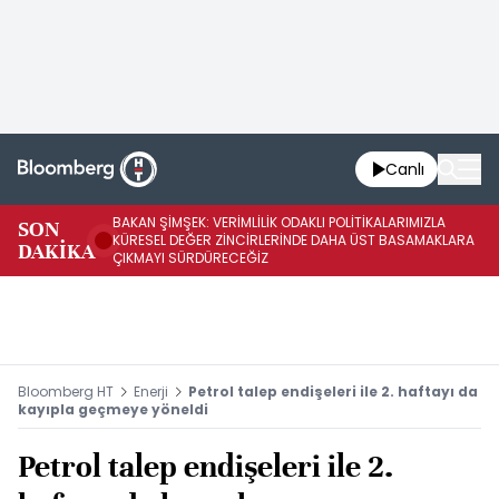
Canlı
BAKAN ŞİMŞEK: VERİMLİLİK ODAKLI POLİTİKALARIMIZLA
BA
SON
KÜRESEL DEĞER ZİNCİRLERİNDE DAHA ÜST BASAMAKLARA
VE
DAKİKA
ÇIKMAYI SÜRDÜRECEĞİZ
DÖ
Bloomberg HT
Enerji
Petrol talep endişeleri ile 2. haftayı da
kayıpla geçmeye yöneldi
Petrol talep endişeleri ile 2.