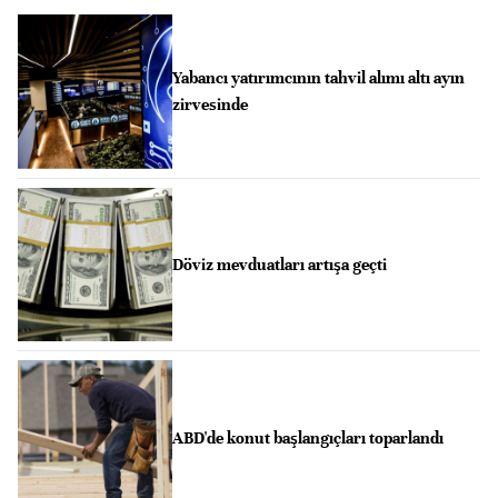
Yabancı yatırımcının tahvil alımı altı ayın
zirvesinde
Döviz mevduatları artışa geçti
ABD'de konut başlangıçları toparlandı