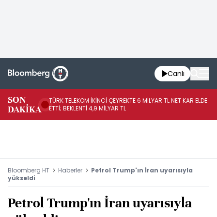
Canlı
SON
TÜRK TELEKOM İKİNCİ ÇEYREKTE 6 MİLYAR TL NET KAR ELDE
AB
DAKİKA
ETTİ; BEKLENTİ 4,9 MİLYAR TL
İR
Bloomberg HT
Haberler
Petrol Trump'ın İran uyarısıyla
yükseldi
Petrol Trump'ın İran uyarısıyla