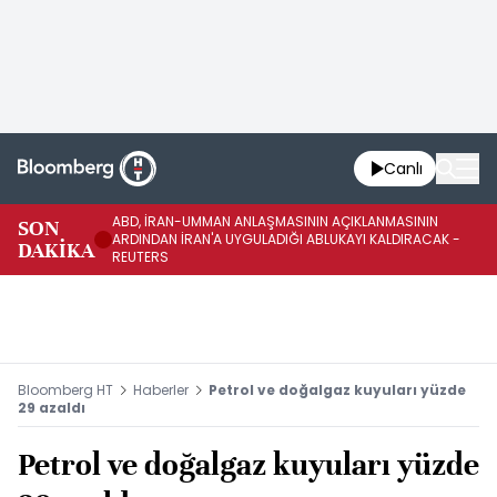
Canlı
ABD, İRAN-UMMAN ANLAŞMASININ AÇIKLANMASININ
AB
SON
ARDINDAN İRAN'A UYGULADIĞI ABLUKAYI KALDIRACAK -
GE
DAKİKA
REUTERS
UY
Bloomberg HT
Haberler
Petrol ve doğalgaz kuyuları yüzde
29 azaldı
Petrol ve doğalgaz kuyuları yüzde