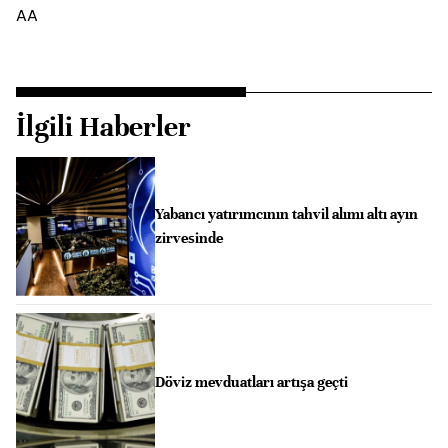
AA
İlgili Haberler
Yabancı yatırımcının tahvil alımı altı ayın
zirvesinde
Döviz mevduatları artışa geçti