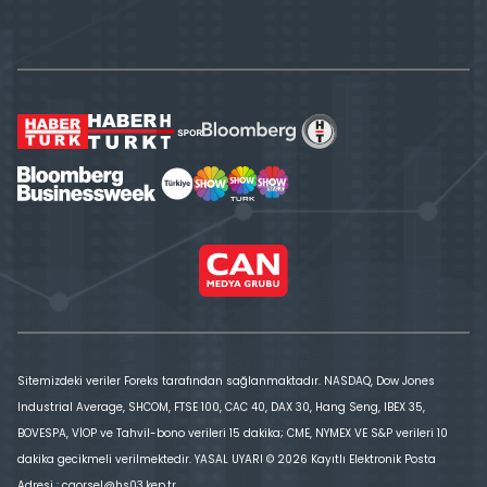
Sitemizdeki veriler Foreks tarafından sağlanmaktadır. NASDAQ, Dow Jones
Industrial Average, SHCOM, FTSE 100, CAC 40, DAX 30, Hang Seng, IBEX 35,
BOVESPA, VİOP ve Tahvil-bono verileri 15 dakika; CME, NYMEX VE S&P verileri 10
dakika gecikmeli verilmektedir. YASAL UYARI © 2026 Kayıtlı Elektronik Posta
Adresi : cgorsel@hs03.kep.tr