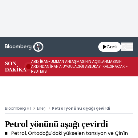
Canlı
ABD, İRAN-UMMAN ANLAŞMASININ AÇIKLANMASININ
AB
SON
ARDINDAN İRAN'A UYGULADIĞI ABLUKAYI KALDIRACAK -
GE
DAKİKA
REUTERS
UY
Bloomberg HT
Enerji
Petrol yönünü aşağı çevirdi
Petrol yönünü aşağı çevirdi
Petrol, Ortadoğu'daki yükselen tansiyon ve Çin'in