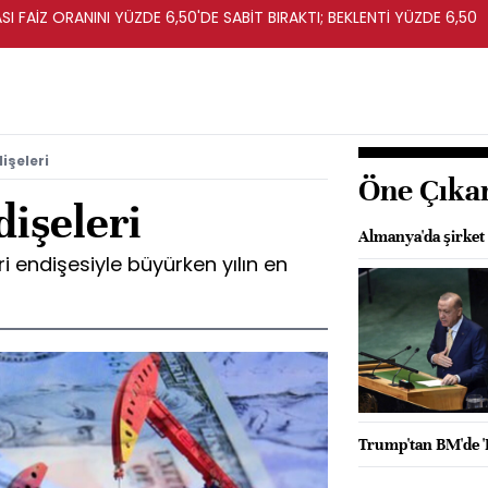
I FAİZ ORANINI YÜZDE 6,50'DE SABİT BIRAKTI; BEKLENTİ YÜZDE 6,50
işeleri
Öne Çıka
dişeleri
Almanya'da şirket 
eri endişesiyle büyürken yılın en
Trump'tan BM'de '