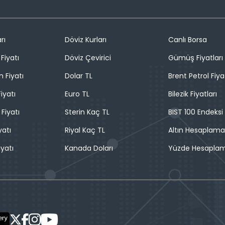
rı
Döviz Kurları
Canlı Borsa
Fiyatı
Döviz Çevirici
Gümüş Fiyatları
n Fiyatı
Dolar TL
Brent Petrol Fiya
iyatı
Euro TL
Bilezik Fiyatları
 Fiyatı
Sterin Kaç TL
BIST 100 Endeksi
yatı
Riyal Kaç TL
Altın Hesaplama
iyatı
Kanada Doları
Yüzde Hesapla