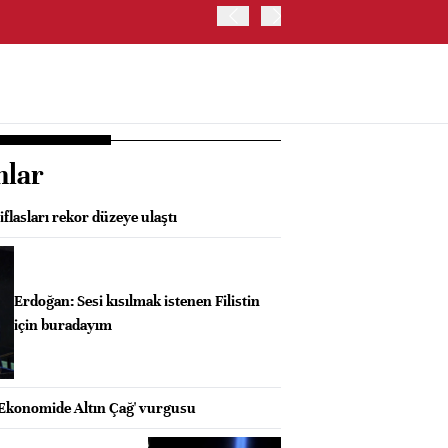
OYAK ÇİMENTO İKİNCİ ÇEY
nlar
iflasları rekor düzeye ulaştı
Erdoğan: Sesi kısılmak istenen Filistin
için buradayım
Ekonomide Altın Çağ' vurgusu