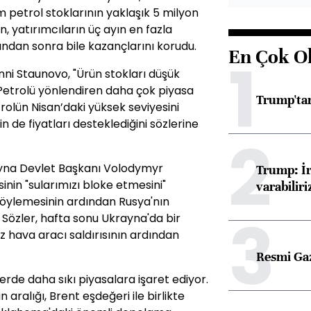
 petrol stoklarının yaklaşık 5 milyon
n, yatırımcıların üç ayın en fazla
ndan sonra bile kazançlarını korudu.
En Çok O
1
ni Staunovo, "Ürün stokları düşük
. Petrolü yönlendiren daha çok piyasa
Trump'tan
etrolün Nisan’daki yüksek seviyesini
 de fiyatları desteklediğini sözlerine
2
rayna Devlet Başkanı Volodymyr
Trump: İr
sinin "sularımızı bloke etmesini"
varabiliri
söylemesinin ardından Rusya'nın
3
. Sözler, hafta sonu Ukrayna'da bir
z hava aracı saldırısının ardından
Resmi Ga
rde daha sıkı piyasalara işaret ediyor.
aralığı, Brent eşdeğeri ile birlikte