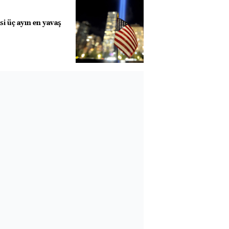
i üç ayın en yavaş