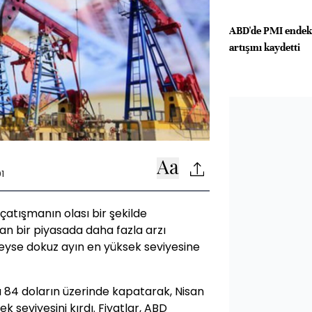
ABD'de PMI endeks
artışını kaydetti
1
çatışmanın olası bir şekilde
n bir piyasada daha fazla arzı
eyse dokuz ayın en yüksek seviyesine
 84 doların üzerinde kapatarak, Nisan
ek seviyesini kırdı. Fiyatlar, ABD