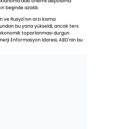
 Oklahoma'daki önemli depolama
ın beşinde azaldı.
n ve Rusya'nın arzı kısma
nundan bu yana yükseldi, ancak ters
n ekonomik toparlanması durgun
erji Enformasyon İdaresi, ABD'nin bu