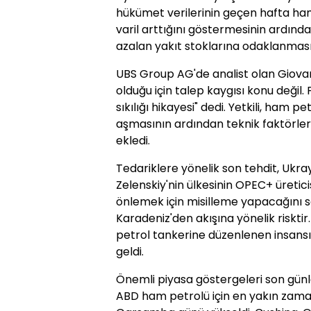
hükümet verilerinin geçen hafta ham
varil arttığını göstermesinin ardında
azalan yakıt stoklarına odaklanması
UBS Group AG'de analist olan Giovan
olduğu için talep kaygısı konu değil
sıkılığı hikayesi" dedi. Yetkili, ham p
aşmasının ardından teknik faktörlerin
ekledi.
Tedariklere yönelik son tehdit, Uk
Zelenskiy'nin ülkesinin OPEC+ üretici
önlemek için misilleme yapacağını 
Karadeniz'den akışına yönelik risktir
petrol tankerine düzenlenen insansı
geldi.
Önemli piyasa göstergeleri son günle
ABD ham petrolü için en yakın zaman 