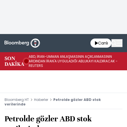
Canlı
ABD, İRAN-UMMAN ANLAŞMASININ AÇIKLANMASININ
AB
SON
ARDINDAN İRAN'A UYGULADIĞI ABLUKAYI KALDIRACAK -
GE
DAKİKA
REUTERS
UY
Bloomberg HT
Haberler
Petrolde gözler ABD stok
verilerinde
Petrolde gözler ABD stok