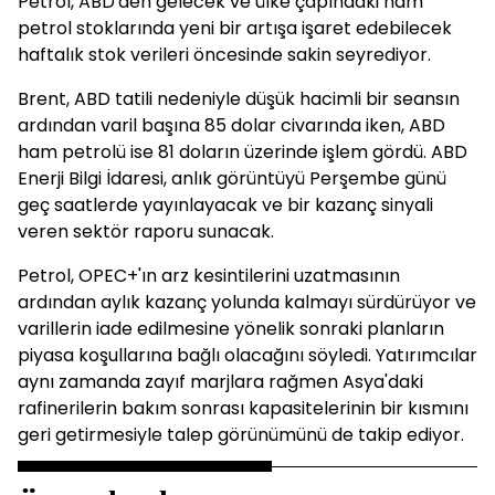
Petrol, ABD'den gelecek ve ülke çapındaki ham
petrol stoklarında yeni bir artışa işaret edebilecek
haftalık stok verileri öncesinde sakin seyrediyor.
Brent, ABD tatili nedeniyle düşük hacimli bir seansın
ardından varil başına 85 dolar civarında iken, ABD
ham petrolü ise 81 doların üzerinde işlem gördü. ABD
Enerji Bilgi İdaresi, anlık görüntüyü Perşembe günü
geç saatlerde yayınlayacak ve bir kazanç sinyali
veren sektör raporu sunacak.
Petrol, OPEC+'ın arz kesintilerini uzatmasının
ardından aylık kazanç yolunda kalmayı sürdürüyor ve
varillerin iade edilmesine yönelik sonraki planların
piyasa koşullarına bağlı olacağını söyledi. Yatırımcılar
aynı zamanda zayıf marjlara rağmen Asya'daki
rafinerilerin bakım sonrası kapasitelerinin bir kısmını
geri getirmesiyle talep görünümünü de takip ediyor.