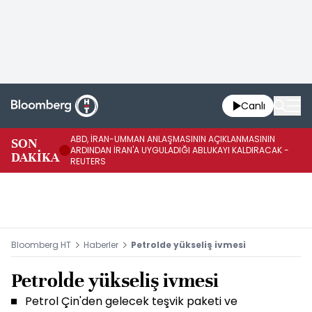
Canlı
ABD, İRAN-UMMAN ANLAŞMASININ AÇIKLANMASININ
AB
SON
ARDINDAN İRAN'A UYGULADIĞI ABLUKAYI KALDIRACAK -
GE
DAKİKA
REUTERS
UY
Bloomberg HT
Haberler
Petrolde yükseliş ivmesi
Petrolde yükseliş ivmesi
Petrol Çin'den gelecek teşvik paketi ve