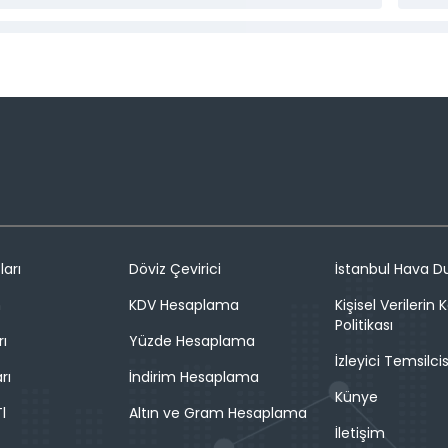
ları
Döviz Çevirici
İstanbul Hava 
n
KDV Hesaplama
Kişisel Verilerin
Politikası
rı
Yüzde Hesaplama
İzleyici Temsilcis
rı
İndirim Hesaplama
Künye
l
Altın ve Gram Hesaplama
İletişim