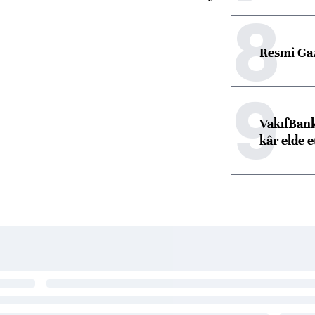
8
Resmi Ga
9
VakıfBank
kâr elde e