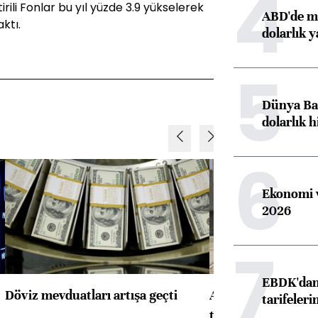
4
ili Fonlar bu yıl yüzde 3.9 yükselerek
ABD'de ma
ktı.
dolarlık y
5
Dünya Ban
dolarlık h
6
Ekonomi v
2026
7
EBDK'dan 
Döviz mevduatları artışa geçti
ABD'de konut başla
tarifeleri
toparlandı