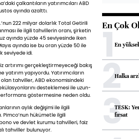
daki çalkantıların yatırımcıları ABD
ustos ayında azalttı.
un 222 milyar dolarlık Total Getirili
En Çok O
1
sı ile ilgili tahvillerin oranı, şirketin
uz ayında yüzde 45 seviyesinde iken
En yüksek
Mayıs ayında ise bu oran yüzde 50 ile
seviyede idi.
2
aiz artırımı gerçekleştirmeyeceği bakış
ine yatırım yapıyordu. Yatırımcıların
Halka arz
ı olan tahviller, ABD ekonomisindeki
spekülasyonlarını desteklemesi ile uzun-
3
na performans göstermesine neden oldu.
TESK: Yen
arının aylık değişimi ile ilgili
fırsat
 Pimco’nun hükümetle ilgili
bono ve devlet kurumu tahvilleri, faiz
ı tahviller bulunuyor.