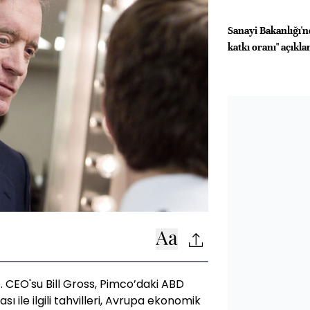
Sanayi Bakanlığı'n
katkı oranı" açıkl
CEO'su Bill Gross, Pimco’daki ABD
ı ile ilgili tahvilleri, Avrupa ekonomik