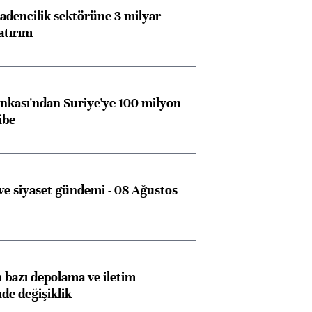
dencilik sektörüne 3 milyar
atırım
kası'ndan Suriye'ye 100 milyon
ibe
Almanya, Commerzbank
Ba
e siyaset gündemi - 08 Ağustos
konusunda Unicredit ile
me
görüşmelere hazırlanıyor
bazı depolama ve iletim
ngıçları
nde değişiklik