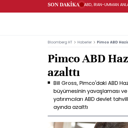
SON DAKİKA
ABD, İRAN-UMMAN ANLA
Bloomberg HT
Haberler
Pimco ABD Hazine
Pimco ABD Hazi
azalttı
Bill Gross, Pimco'daki ABD Haz
büyümesinin yavaşlaması ve U
yatırımcıları ABD devlet tahvi
ayında azalttı