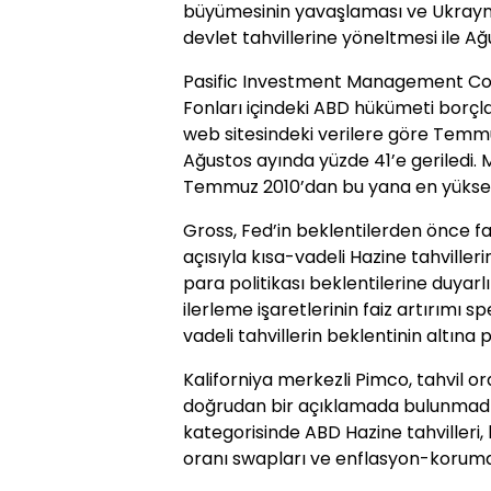
büyümesinin yavaşlaması ve Ukrayna’
devlet tahvillerine yöneltmesi ile Ağ
Pasific Investment Management Co.’n
Fonları içindeki ABD hükümeti borçlanma
web sitesindeki verilere göre Temm
Ağustos ayında yüzde 41’e geriledi. 
Temmuz 2010’dan bu yana en yüksek 
Gross, Fed’in beklentilerden önce f
açısıyla kısa-vadeli Hazine tahviller
para politikası beklentilerine duyarl
ilerleme işaretlerinin faiz artırımı 
vadeli tahvillerin beklentinin altı
Kaliforniya merkezli Pimco, tahvil oranl
doğrudan bir açıklamada bulunmadı.
kategorisinde ABD Hazine tahvilleri, 
oranı swapları ve enflasyon-korumal