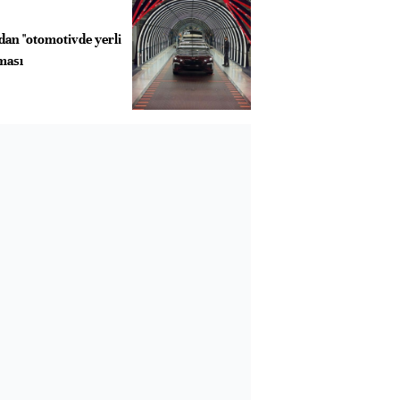
dan "otomotivde yerli
aması