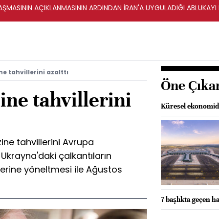
ŞMASININ AÇIKLANMASININ ARDINDAN İRAN'A UYGULADIĞI ABLUKAYI
 tahvillerini azalttı
Öne Çıka
ne tahvillerini
Küresel ekonomide 
ine tahvillerini Avrupa
krayna'daki çalkantıların
llerine yöneltmesi ile Ağustos
7 başlıkta geçen ha