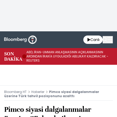
Canlı
ABD, İRAN-UMMAN ANLAŞMASININ AÇIKLANMASININ
AB
SON
ARDINDAN İRAN'A UYGULADIĞI ABLUKAYI KALDIRACAK -
GE
DAKİKA
REUTERS
UY
Bloomberg HT
Haberler
Pimco siyasi dalgalanmalar
üzerine Türk tahvil pozisyonunu azalttı
Pimco siyasi dalgalanmalar