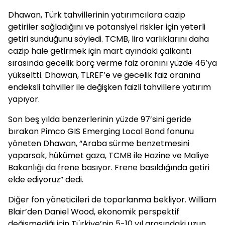
Dhawan, Türk tahvillerinin yatırımcılara cazip
getiriler sağladığını ve potansiyel riskler için yeterli
getiri sunduğunu söyledi. TCMB, lira varlıklarını daha
cazip hale getirmek için mart ayındaki çalkantı
sırasında gecelik borç verme faiz oranını yüzde 46’ya
yükseltti. Dhawan, TLREF’e ve gecelik faiz oranına
endeksli tahviller ile değişken faizli tahvillere yatırım
yapıyor.
Son beş yılda benzerlerinin yüzde 97’sini geride
bırakan Pimco GIS Emerging Local Bond fonunu
yöneten Dhawan, “Araba sürme benzetmesini
yaparsak, hükümet gaza, TCMB ile Hazine ve Maliye
Bakanlığı da frene basıyor. Frene basıldığında getiri
elde ediyoruz” dedi.
Diğer fon yöneticileri de toparlanma bekliyor. William
Blair’den Daniel Wood, ekonomik perspektif
değişmediği için Türkiye’nin 5-10 yıl arasındaki uzun