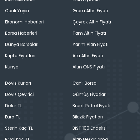
Canlı Yayın
Gram Altın Fiyatı
Ekonomi Haberleri
Çeyrek Altın Fiyatı
Borsa Haberleri
Tam Altın Fiyatı
Dünya Borsaları
Yarım Altın Fiyatı
Kripto Fiyatları
Ata Altın Fiyatı
Künye
Altın ONS Fiyatı
Döviz Kurları
Canlı Borsa
Döviz Çevirici
Gümüş Fiyatları
Dolar TL
Brent Petrol Fiyatı
Euro TL
Bilezik Fiyatları
Sterin Kaç TL
BIST 100 Endeksi
Riyal Kaç TL
Altın Hesaplama