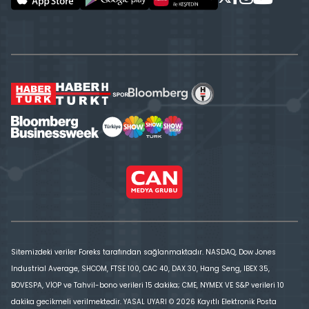
Sitemizdeki veriler Foreks tarafından sağlanmaktadır. NASDAQ, Dow Jones
Industrial Average, SHCOM, FTSE 100, CAC 40, DAX 30, Hang Seng, IBEX 35,
BOVESPA, VİOP ve Tahvil-bono verileri 15 dakika; CME, NYMEX VE S&P verileri 10
dakika gecikmeli verilmektedir. YASAL UYARI © 2026 Kayıtlı Elektronik Posta