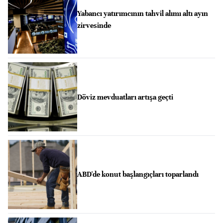
Yabancı yatırımcının tahvil alımı altı ayın
zirvesinde
Döviz mevduatları artışa geçti
ABD'de konut başlangıçları toparlandı