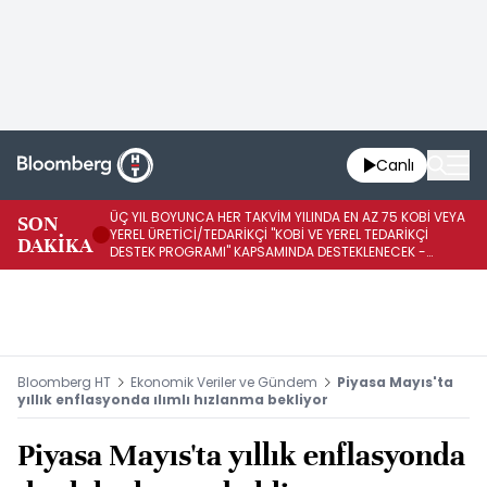
Canlı
ÜÇ YIL BOYUNCA HER TAKVİM YILINDA EN AZ 75 KOBİ VEYA
İŞ
SON
YEREL ÜRETİCİ/TEDARİKÇİ "KOBİ VE YEREL TEDARİKÇİ
ED
DAKİKA
DESTEK PROGRAMI" KAPSAMINDA DESTEKLENECEK -
A1
REKABET KURUMU
K
Bloomberg HT
Ekonomik Veriler ve Gündem
Piyasa Mayıs'ta
yıllık enflasyonda ılımlı hızlanma bekliyor
Piyasa Mayıs'ta yıllık enflasyonda