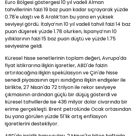
Euro Bölgesi göstergesi 10 yıl vadeli Alman
tahvillerinin faizi 19 baz puan kadar sıçrayarak yüzde
0.78'e ulaştı ve 8 Aralık’tan bu yana en yüksek
seviyeyi gördü. İtalya’nın 10 yıl vadeli tahvil faizi 14 baz
puan düşerek yüzde 1.78 olurken, İspanya’nın 10
yıllıklarının faizi 15 baz puan düştü ve yüzde 1.75
seviyesine geldi.
Küresel hisse senetlerinin toplam değeri, Avrupa'da
fiyat istikrarına ilişkin işaretler, ABD'de faizin
artırılacağına ilişkin spekülasyon ve Çin'de hisse
senedi piyasasının aşırı ısındığına ilişkin endişeler ile
birlikte, 27 Nisan'da 72 trilyon ile rekor seviyeye
çıkmasının ardından güçlü bir düşüş gösterdi ve
küresel tahvillerde ise 436 milyar dolar civarında bir
erime gerçekleşti. Brent petrolünde Ocak ortasından
bu yana görülen yüzde 51'lik artış enflasyon
işaretlerini destekliyor.
ABD'de işsizlik başvuruları, 2 Mayıs'ta biten haftada,