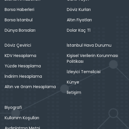
Borsa Haberleri
Döviz Kurları
Borsa İstanbul
Altın Fiyatları
Dünya Borsaları
Dolar Kaç Tl
Döviz Çevirici
İstanbul Hava Durumu
KDV Hesaplama
Kişisel Verilerin Korunması
Politikası
Yüzde Hesaplama
İzleyici Temsilcisi
İndirim Hesaplama
Künye
Altın ve Gram Hesaplama
İletişim
Biyografi
Kullanım Koşulları
Aydınlatma Metni