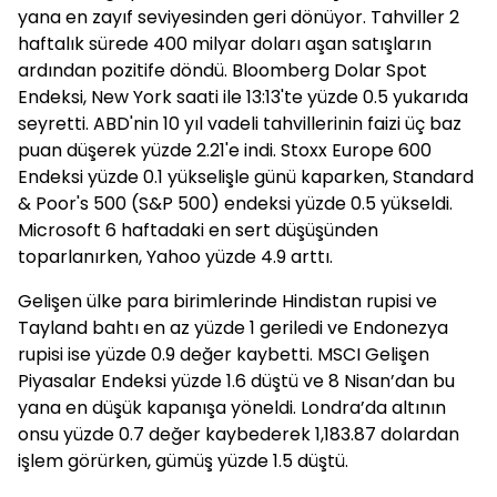
yana en zayıf seviyesinden geri dönüyor. Tahviller 2
haftalık sürede 400 milyar doları aşan satışların
ardından pozitife döndü. Bloomberg Dolar Spot
Endeksi, New York saati ile 13:13'te yüzde 0.5 yukarıda
seyretti. ABD'nin 10 yıl vadeli tahvillerinin faizi üç baz
puan düşerek yüzde 2.21'e indi. Stoxx Europe 600
Endeksi yüzde 0.1 yükselişle günü kaparken, Standard
& Poor's 500 (S&P 500) endeksi yüzde 0.5 yükseldi.
Microsoft 6 haftadaki en sert düşüşünden
toparlanırken, Yahoo yüzde 4.9 arttı.
Gelişen ülke para birimlerinde Hindistan rupisi ve
Tayland bahtı en az yüzde 1 geriledi ve Endonezya
rupisi ise yüzde 0.9 değer kaybetti. MSCI Gelişen
Piyasalar Endeksi yüzde 1.6 düştü ve 8 Nisan’dan bu
yana en düşük kapanışa yöneldi. Londra’da altının
onsu yüzde 0.7 değer kaybederek 1,183.87 dolardan
işlem görürken, gümüş yüzde 1.5 düştü.