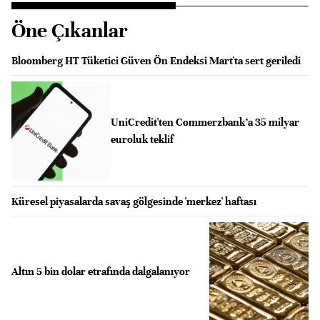
Öne Çıkanlar
Bloomberg HT Tüketici Güven Ön Endeksi Mart'ta sert geriledi
UniCredit'ten Commerzbank’a 35 milyar
euroluk teklif
Küresel piyasalarda savaş gölgesinde 'merkez' haftası
Altın 5 bin dolar etrafında dalgalanıyor