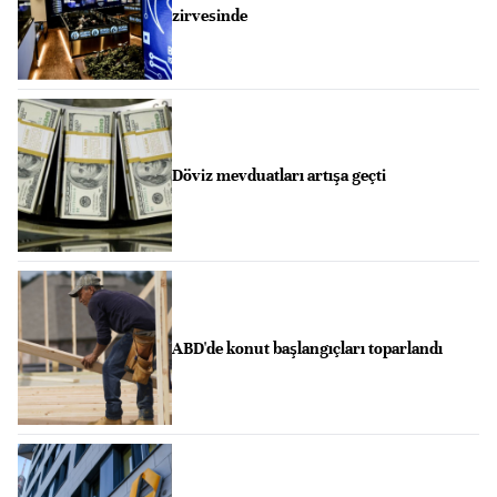
zirvesinde
Döviz mevduatları artışa geçti
ABD'de konut başlangıçları toparlandı