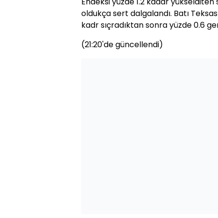
Endeksi yüzde 1.2 kadar yükselditen 
oldukça sert dalgalandı. Batı Teksas
kadr sıçradıktan sonra yüzde 0.6 geri
(21:20'de güncellendi)