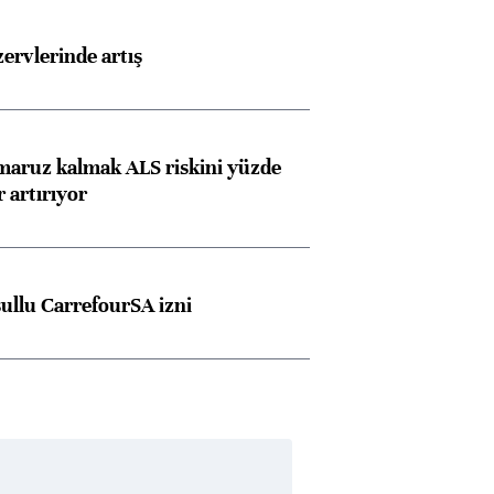
rvlerinde artış
 maruz kalmak ALS riskini yüzde
 artırıyor
şullu CarrefourSA izni