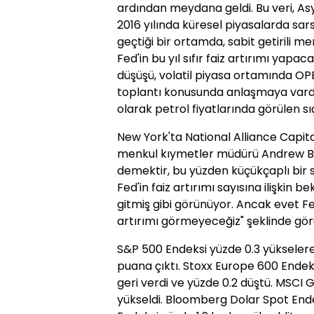
ardından meydana geldi. Bu veri, A
2016 yılında küresel piyasalarda sa
geçtiği bir ortamda, sabit getirili m
Fed'in bu yıl sıfır faiz artırımı yapac
düşüşü, volatil piyasa ortamında OPEC
toplantı konusunda anlaşmaya vardı
olarak petrol fiyatlarında görülen 
New York'ta National Alliance Capital
menkul kıymetler müdürü Andrew Bre
demektir, bu yüzden küçükçaplı bir 
Fed'in faiz artırımı sayısına ilişkin b
gitmiş gibi görünüyor. Ancak evet Fe
artırımı görmeyeceğiz" şeklinde görüş
S&P 500 Endeksi yüzde 0.3 yükselerek
puana çıktı. Stoxx Europe 600 Endeks
geri verdi ve yüzde 0.2 düştü. MSCI 
yükseldi. Bloomberg Dolar Spot End