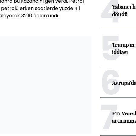
4
sonra bu kazancını geri verdi. Petrol
Yabancı h
 petrolü erken saatlerde yüzde 4.1
döndü
leyerek 32.10 dolara indi.
5
Trump'ın 
iddiası
6
Avrupa'da
7
FT: Warsh
artırımın