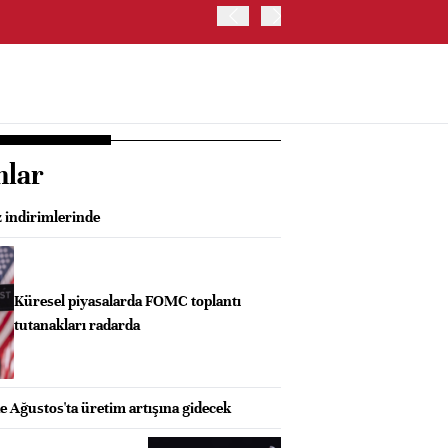
İRAN VE UMMAN, HÜRMÜZ 
OLUŞTURMAYI PLANLIYOR
nlar
z indirimlerinde
Küresel piyasalarda FOMC toplantı
tutanakları radarda
 Ağustos'ta üretim artışına gidecek