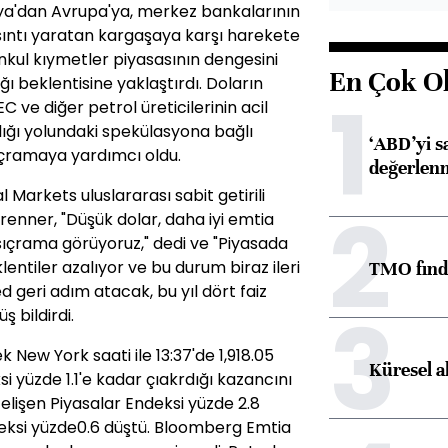
sya'dan Avrupa'ya, merkez bankalarının
rsıntı yaratan kargaşaya karşı harekete
enkul kıymetler piyasasının dengesini
En Çok O
ağı beklentisine yaklaştırdı. Doların
1
 ve diğer petrol üreticilerinin acil
ğı yolundaki spekülasyona bağlı
‘ABD’yi s
sıçramaya yardımcı oldu.
değerlen
 Markets uluslararası sabit getirili
2
nner, "Düşük dolar, daha iyi emtia
sıçrama görüyoruz," dedi ve "Piyasada
eklentiler azalıyor ve bu durum biraz ileri
TMO fındık
d geri adım atacak, bu yıl dört faiz
3
 bildirdi.
 New York saati ile 13:37'de 1,918.05
Küresel a
i yüzde 1.1'e kadar çıakrdığı kazancını
Gelişen Piyasalar Endeksi yüzde 2.8
eksi yüzde0.6 düştü. Bloomberg Emtia