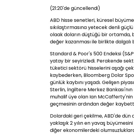
(21:20'de güncellendi)
ABD hisse senetleri, küresel büyümen
sıkılaştırmasına yetecek denli güçl
olaak doların düştüğü bir ortamda, 
değer kazanması ile birlikte dalgalı bi
Standard & Poor's 500 Endeksi (S&P 
yatay bir seyirizledi. Perakende sek
tüketici sektörü hisselerini aşağı çek
kaybederken, Bloomberg Dolar Spot
günlük kaybını yaşadı. Gelişen piyasa
Sterlin, İngiltere Merkez Bankası'nın
muhalif üye olan Ian McCafferty'nin
geçmesinin ardından değer kaybetti
Dolardaki geri çekilme, ABD'de dün 
yaklaşık 2 yılın en yavaş büyümesi
diğer ekonomilerdeki olumsuzluklara k