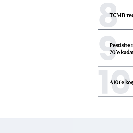
8
TCMB reze
9
Pestisite
70’e kadar
10
A101'e ko