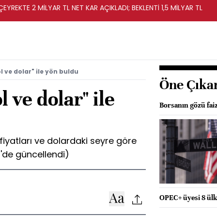
EYREKTE 2 MİLYAR TL NET KAR AÇIKLADI; BEKLENTİ 1,5 MİLYAR TL
l ve dolar" ile yön buldu
Öne Çıka
l ve dolar" ile
Borsanın gözü fai
 fiyatları ve dolardaki seyre göre
'de güncellendi)
OPEC+ üyesi 8 ülke