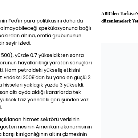
ABD’den Türkiye’y
in Fed'in para politikasını daha da
düzenlemeleri: Ye
ü olmayabileceği spekülasyonuna bağlı
bakırdan altına, emtia grubununun
r seyir izledi.
500), yüzde 0.7 yükseldikten sonra
törünün hayalkırıklığı yaratan sonuçları
ti. Ham petroldeki yükseliş etkisini
 Endeksi 2009'dan bu yana en güçlü 2
 hisseleri yaklaşık yüzde 3 yükseldi.
 son altı ayda aldığı kararlarda tek
 yüksek faiz yönndeki görüşünden vaz
.
açıklanan hizmet sektörü verisinin
ni göstermesinin Amerikan ekonomisinin
arşı kırılganlığının altını çizmesinin