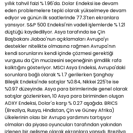
yıllık tahvil faizi % 1.96'da. Dolar Endeksi ise devam
eden problemelere tepki olarak yükselmeye devam
ediyor ve günün ilk saatlerinde 77.3'ten ekranlara
yansıyor. S&P 500 Endeksi'nin vadeli işlemlerde % 1.21
düştüğü kaydediliyor. Asya tarafında ise Çin
Başbakanı Jiabao'nun açıklamaları Avrupa'yı
destekler nitelikte olmasına rağmen Avrupa'nın
kendi sorunlarını kendi içinde çözmesi gerektiği
vurgusu da Çin mucizesini seçeneğinin şimdilik rafa
kalktığını gösteriyor. MSCI Asya Endeksi, Avrupa'daki
sorunlara bağlı olarak % 1.7 gerilerken Şanghay
Bileşik Endeksi'nde satışlar %0.84, Nikkei 225'te ise
%0.97 düzeyinde. Asya para birimlerinde genel olarak
satışlar gözlenirken, 10 Asya para biriminden oluşan
ADXY Endeksi, Dolar'a karşı % 0.27 aşağıda. BRICS
(Brezilya, Rusya, Hindistan, Çin ve Güney Afrika)
ülkelerinin olası bir Avrupa yardımını tartışıyor
olmaları da piyasa oyuncuları tarafından yakından
izlenen bir gelişme olarak ekranlara yansıdı. Brezilya