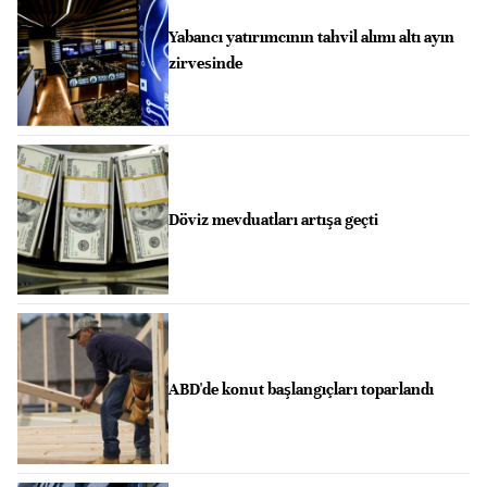
Yabancı yatırımcının tahvil alımı altı ayın
zirvesinde
Döviz mevduatları artışa geçti
ABD'de konut başlangıçları toparlandı