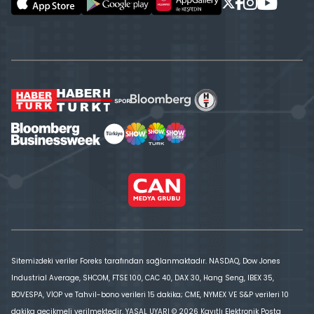
Sitemizdeki veriler Foreks tarafından sağlanmaktadır. NASDAQ, Dow Jones
Industrial Average, SHCOM, FTSE 100, CAC 40, DAX 30, Hang Seng, IBEX 35,
BOVESPA, VİOP ve Tahvil-bono verileri 15 dakika; CME, NYMEX VE S&P verileri 10
dakika gecikmeli verilmektedir. YASAL UYARI © 2026 Kayıtlı Elektronik Posta