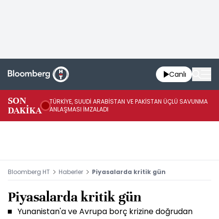
Canlı
SON
TÜRKİYE, SUUDİ ARABİSTAN VE PAKİSTAN ÜÇLÜ SAVUNMA
TR
DAKİKA
ANLAŞMASI İMZALADI
BN
Bloomberg HT
Haberler
Piyasalarda kritik gün
Piyasalarda kritik gün
Yunanistan'a ve Avrupa borç krizine doğrudan