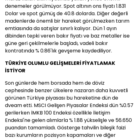
denemeler görülmüyor. Spot altının ons fiyatı 1.831
Dolar ve spot gümüş de 40.8 dolarda. Diğer değerli
madenlerde önemli bir hareket görülmezken tarım
emtiasında da satışlar sınırlı kalıyor. Dün 1 ayın
dibinden tepki veren bakır fiyatı ve baz metaller ise
güne geri çekilmelerle başladı, vadeli bakır
kontratında % 0.86'lık gevşeme kaydediliyor.
TÜRKİYE OLUMLU GELİŞMELERİ FİYATLAMAK
İSTİYOR
Son günlerde hem borsada hem de döviz
cephesinde benzer ülkelere nazaran daha kuvvetli
görünen Türkiye piyasası bu hareketine dün de
dveam etti. MSCI Gelişen Piyasalar Endeksi dün %0.57
gerilerken İMKB 100 Endeksi özellikle İletişim
Endeksi'ne gelen alımlarla % 1.88 yükselişle ve 56.650
puandan tamamladı. Gösterge tahvilin bileşik faizi
bazı kurumların pozisyon kapamaları ve diğer