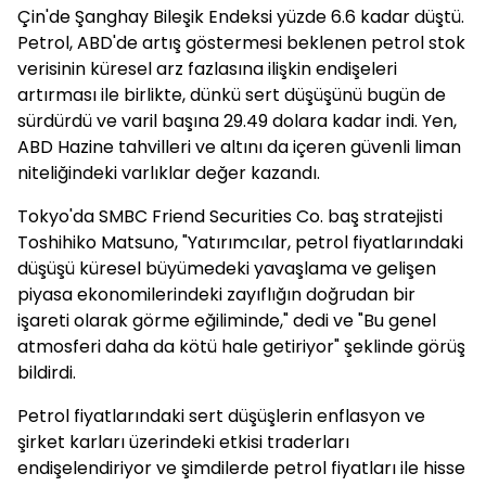
Çin'de Şanghay Bileşik Endeksi yüzde 6.6 kadar düştü.
Petrol, ABD'de artış göstermesi beklenen petrol stok
verisinin küresel arz fazlasına ilişkin endişeleri
artırması ile birlikte, dünkü sert düşüşünü bugün de
sürdürdü ve varil başına 29.49 dolara kadar indi. Yen,
ABD Hazine tahvilleri ve altını da içeren güvenli liman
niteliğindeki varlıklar değer kazandı.
Tokyo'da SMBC Friend Securities Co. baş stratejisti
Toshihiko Matsuno, "Yatırımcılar, petrol fiyatlarındaki
düşüşü küresel büyümedeki yavaşlama ve gelişen
piyasa ekonomilerindeki zayıflığın doğrudan bir
işareti olarak görme eğiliminde," dedi ve "Bu genel
atmosferi daha da kötü hale getiriyor" şeklinde görüş
bildirdi.
Petrol fiyatlarındaki sert düşüşlerin enflasyon ve
şirket karları üzerindeki etkisi traderları
endişelendiriyor ve şimdilerde petrol fiyatları ile hisse