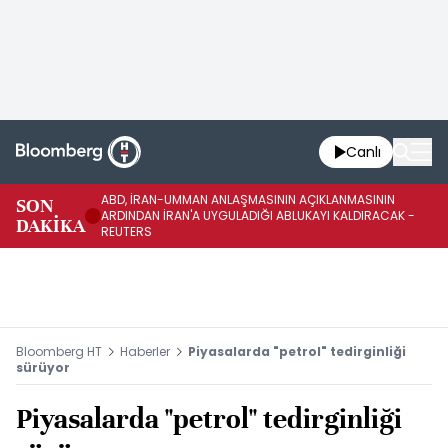
Canlı
ABD, İRAN-UMMAN ANLAŞMASININ AÇIKLANMASININ
AB
SON
ARDINDAN İRAN'A UYGULADIĞI ABLUKAYI KALDIRACAK -
GE
DAKİKA
REUTERS
UY
Bloomberg HT
Haberler
Piyasalarda "petrol" tedirginliği
sürüyor
Piyasalarda "petrol" tedirginliği