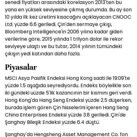
senedi fiyatları arasındaki korelasyon 2013'ten bu
yana en yüksek seviyesine çıkmış durumda. Bu ay son
10 yılda ilk kez üretimi kısacağını açıklayacan CNOOC
Ltd. yüzde 6.6 geriledi. Çin'den sermaye çıkışı,
Bloomberg Intelligence'in 2006 yılına kadar giden
verilerine göre, 2015 yılında 1 trilyon dolar ile rekor
seviyeye ulaştı ve bu tutar, 2014 yılının tümündeki
çıkışın yedi katından daha fazla.
Piyasalar
MSCI Asya Pasifik Endeksi Hong Kong saati ile 19:09'te
yüzde 1.5 aşağıda seyrediyordu. Endeks böylelikle son
iki gündeki uüzde 5'lik kazancının bir kısmını geri verdi.
Hong Kong'da Hang Seng Endeksi yüzde 2.5 düşerken,
burada işlem gören Çin hisselerini içeren Hang Seng
China Enterprises Endeksi yüzde 3.8 geriledi. Çin'de
Şanghay Bileşik Endeksi yüzde 6.4 düştü.
Şanghay'da Hengsheng Asset Management Co. fon