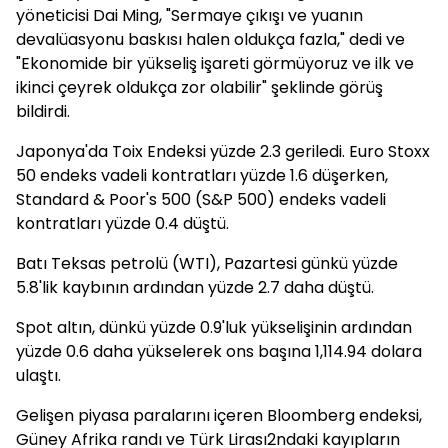
yöneticisi Dai Ming, "Sermaye çıkışı ve yuanın
devalüasyonu baskısı halen oldukça fazla," dedi ve
"Ekonomide bir yükseliş işareti görmüyoruz ve ilk ve
ikinci çeyrek oldukça zor olabilir" şeklinde görüş
bildirdi.
Japonya'da Toix Endeksi yüzde 2.3 geriledi. Euro Stoxx
50 endeks vadeli kontratları yüzde 1.6 düşerken,
Standard & Poor's 500 (S&P 500) endeks vadeli
kontratları yüzde 0.4 düştü.
Batı Teksas petrolü (WTI), Pazartesi günkü yüzde
5.8'lik kaybının ardından yüzde 2.7 daha düştü.
Spot altın, dünkü yüzde 0.9'luk yükselişinin ardından
yüzde 0.6 daha yükselerek ons başına 1,114.94 dolara
ulaştı.
Gelişen piyasa paralarını içeren Bloomberg endeksi,
Güney Afrika randı ve Türk Lirası2ndaki kayıpların