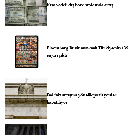
Kısa vadeli dış borç stokunda artış
Bloomberg Businessweek Türkiye'nin 139.
sayısı çıktı
Fed faiz artışına yönelik pozisyonlar
kapatılıyor