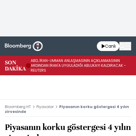
Canlı
ABD, İRAN-UMMAN ANLAŞMASININ AÇIKLANMASININ
AB
SON
ARDINDAN İRAN'A UYGULADIĞI ABLUKAYI KALDIRACAK -
GE
DAKİKA
REUTERS
UY
Bloomberg HT
Piyasalar
Piyasanın korku göstergesi 4 yılın
zirvesinde
Piyasanın korku göstergesi 4 yılın