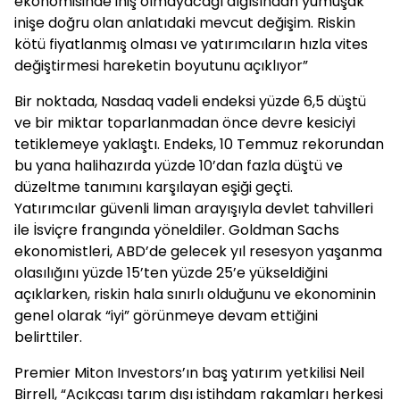
ekonomisinde iniş olmayacağı algısından yumuşak
inişe doğru olan anlatıdaki mevcut değişim. Riskin
kötü fiyatlanmış olması ve yatırımcıların hızla vites
değiştirmesi hareketin boyutunu açıklıyor”
Bir noktada, Nasdaq vadeli endeksi yüzde 6,5 düştü
ve bir miktar toparlanmadan önce devre kesiciyi
tetiklemeye yaklaştı. Endeks, 10 Temmuz rekorundan
bu yana halihazırda yüzde 10’dan fazla düştü ve
düzeltme tanımını karşılayan eşiği geçti.
Yatırımcılar güvenli liman arayışıyla devlet tahvilleri
ile İsviçre frangında yöneldiler. Goldman Sachs
ekonomistleri, ABD’de gelecek yıl resesyon yaşanma
olasılığını yüzde 15’ten yüzde 25’e yükseldiğini
açıklarken, riskin hala sınırlı olduğunu ve ekonominin
genel olarak “iyi” görünmeye devam ettiğini
belirttiler.
Premier Miton Investors’ın baş yatırım yetkilisi Neil
Birrell, “Açıkçası tarım dışı istihdam rakamları herkesi