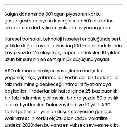
Salgın döneminde 80'i aşan piyasanın korku
göstergesi son piyasa kasırgasında 50'nin üzerine
çıkarak son dört yılın en yüksek seviyesini gördü.
Küresel borsalar, teknoloji hisseleri öncülüğünde sert
şekilde değer kaybetti. Nasdaq 100 vadeli endeksinde
kayıp yüzde 4’e ulaşırken, Japon endeksleri 10 yıldan
uzun bir sürenin en sert günlük düşüşünü yaşadı.
ABD ekonomisine ilişkin yavaşlama endişeleri
yoğunlaştıkça, yatırımcılar Fed’in acil bir toplantı ile
faiz indirimine gidebileceği ihtimalini fiyatlamaya
başladılar. Traderlar bir hafta içinde 25 baz puanlık
bir faiz indirimine gidilmesini bir ara yüzde 60 olasılık
olarak fiyatladılar. Dolar zayıfladı ve 10 yıllık ABD
tahvil getirisi bir yılın en düşük seviyesine geriledi.
Wall Street’in korku ölçütü olan CBOE Volatilite
Endeksi 2020’den bu yana en yüksek seviyesine çıktı.