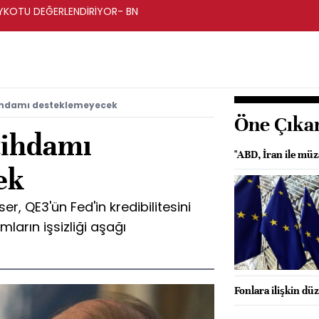
BOYKOTU DEĞERLENDİRİYOR- BN
tihdamı desteklemeyecek
Öne Çıka
tihdamı
"ABD, İran ile müz
ek
r, QE3'ün Fed'in kredibilitesini
lımların işsizliği aşağı
Fonlara ilişkin dü