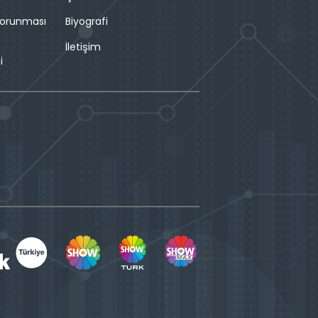
 Korunması
Biyografi
İletişim
i