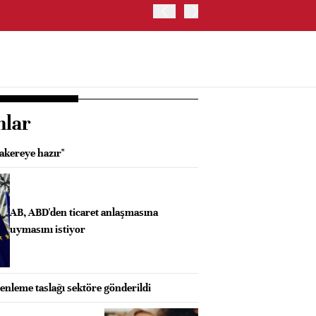
ABD'DE S&P 500 ENDEKSİ
nlar
akereye hazır"
AB, ABD'den ticaret anlaşmasına
uymasını istiyor
zenleme taslağı sektöre gönderildi