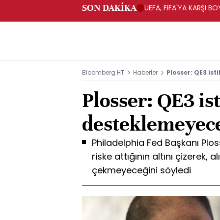
SON DAKİKA
UEFA, FIFA'YA KARŞI 
Bloomberg HT
Haberler
Plosser: QE3 is
Plosser: QE3 is
desteklemeyec
Philadelphia Fed Başkanı Plosse
riske attığının altını çizerek, a
çekmeyeceğini söyledi