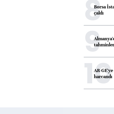
8
Borsa İst
çaldı
9
Almanya'd
tahminler
10
AR-GE'ye 
harcandı