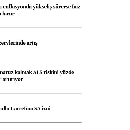
 enflasyonda yükseliş sürerse faiz
a hazır
rvlerinde artış
Almanya, Commerzbank
Ba
konusunda Unicredit ile
me
 maruz kalmak ALS riskini yüzde
görüşmelere hazırlanıyor
 artırıyor
ngıçları
şullu CarrefourSA izni