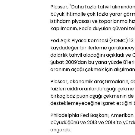
Plosser, "Daha fazla tahvil alımınd
büyük ihtimalle çok fazla yarar gör
istihdam piyasası ve toparlanma hızı 
kapılmanın, Fed'e duyulan güveni tehd
Fed Açık Piyasa Komitesi (FOMC) 13 E
kaydadeğer bir ilerleme görülünce
dolarlık tahvil alacağını açıkladı ve 
Şubat 2009'dan bu yana yüzde 8'lerin 
oranının aşağı çekmek için alışılmam
Plosser, ekonomik araştırmaların, da
faizleri ciddi oranlarda aşağı çekme 
birkaç baz puan aşağı çekmenin de
desteklemeyeceğine işaret ettiğini be
Philadelphia Fed Başkanı, Amerikan e
büyüdüğünü ve 2013 ve 2014'te yüz
öngördü.