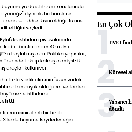
an büyüme ya da istihdam konularında
meyeceğiz" diyerek, bu hamlenin
üzerinde ciddi etkisini olduğu fikrine
En Çok O
1
it ettiğini söyledi.
ylül'de, istihdam piyasalarında
TMO fındık
ye kadar bankalardan 40 milyar
2
QE3'ü başlatmış oldu. Politika yapıcılar,
üzerinde takılıp kalmış olan işsizlik
ış araçlar kullanıyor.
Küresel a
ha fazla varlık alımının "uzun vadeli
3
ihtimalinin düşük olduğuna" ve faizleri
 büyüme ve istihdamı
lirtti.
Yabancı h
döndü
konomisinin ılımlı bir hızda
de 3'lerde büyüme kaydedeceğini