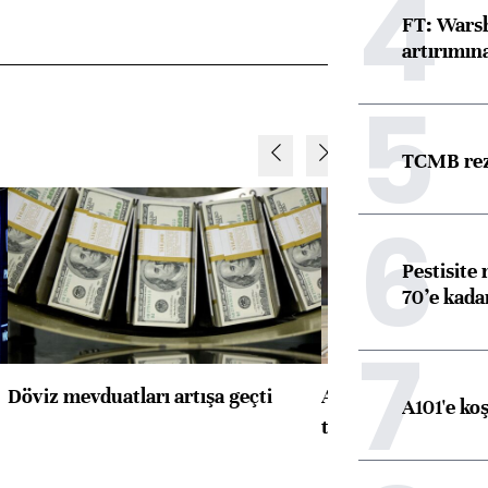
4
FT: Warsh
artırımın
5
TCMB reze
6
Pestisite
70’e kadar
7
Döviz mevduatları artışa geçti
ABD'de konut başla
A101'e ko
toparlandı