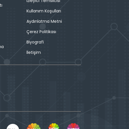
İzleyici Temsilcisi
tı
Kullanım Koşulları
Aydınlatma Metni
Çerez Politikası
Biyografi
ma
İletişim