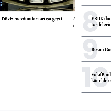
8
EBDK'dan 
Döviz mevduatları artışa geçti
ABD'de konut başla
tarifeleri
toparlandı
9
Resmi Ga
10
VakıfBank
kâr elde e