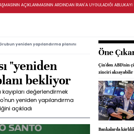
ŞMASININ AÇIKLANMASININ ARDINDAN İRAN'A UYGULADIĞI ABLUKAYI
 Grubun yeniden yapılandırma planını
Öne Çıka
sı "yeniden
Çin'den ABD'nin çi
zinciri aksayabilir
lanı bekliyor
ı kayıpları değerlendirmek
to'nun yeniden yapılandırma
ğini açıkladı
Bankalarda kârlıl