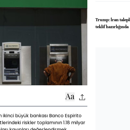
Trump: İran talepl
teklif hazırlığında
 ikinci büyük bankası Banco Espirito
lerindeki riskler toplamının 1.18 milyar
olası kayıpları değerlendirmek