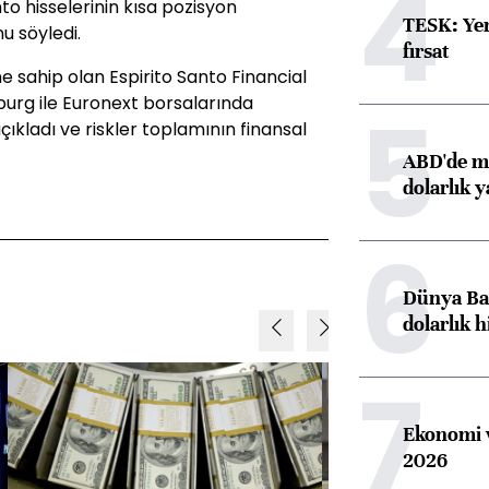
4
to hisselerinin kısa pozisyon
TESK: Yen
u söyledi.
fırsat
e sahip olan Espirito Santo Financial
burg ile Euronext borsalarında
5
açıkladı ve riskler toplamının finansal
ABD'de ma
dolarlık y
6
Dünya Ban
dolarlık h
7
Ekonomi v
2026