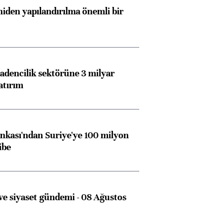
iden yapılandırılma önemli bir
dencilik sektörüne 3 milyar
atırım
kası'ndan Suriye'ye 100 milyon
ibe
Almanya, Commerzbank
Ba
konusunda Unicredit ile
me
e siyaset gündemi - 08 Ağustos
görüşmelere hazırlanıyor