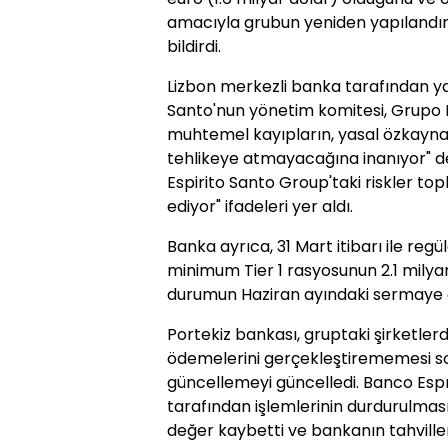
amacıyla grubun yeniden yapılandır
bildirdi.
Lizbon merkezli banka tarafından ya
Santo'nun yönetim komitesi, Grupo E
muhtemel kayıpların, yasal özkayna
tehlikeye atmayacağına inanıyor" den
Espirito Santo Group'taki riskler t
ediyor" ifadeleri yer aldı.
Banka ayrıca, 31 Mart itibarı ile regül
minimum Tier 1 rasyosunun 2.1 milya
durumun Haziran ayındaki sermaye art
Portekiz bankası, gruptaki şirketlerd
ödemelerini gerçekleştirememesi so
güncellemeyi güncelledi. Banco Espri
tarafından işlemlerinin durdurulmas
değer kaybetti ve bankanın tahviller