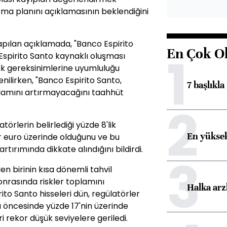
ma planını açıklamasının beklendiğini
pılan açıklamada, "Banco Espirito
En Çok O
1
spirito Santo kaynaklı oluşması
k gereksinimlerine uyumluluğu
ilirken, "Banco Espirito Santo,
7 başlıkla
oplamını artırmayacağını taahhüt
2
atörlerin belirlediği yüzde 8'lik
En yüksek
r euro üzerinde olduğunu ve bu
ırımında dikkate alındığını bildirdi.
3
en birinin kısa dönemli tahvil
nrasında riskler toplamını
Halka arz
to Santo hisseleri dün, regülatörler
ı öncesinde yüzde 17'nin üzerinde
i rekor düşük seviyelere geriledi.