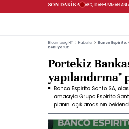
SON DAKİKA
ABD, İRAN-UMMAN ANLA
Bloomberg HT
Haberler
Banco Espirito:
bekliyoruz
Portekiz Banka
yapılandırma" p
Banco Espirito Santo SA, olas
amacıyla Grupo Espirito San
planını açıklamasının beklendi