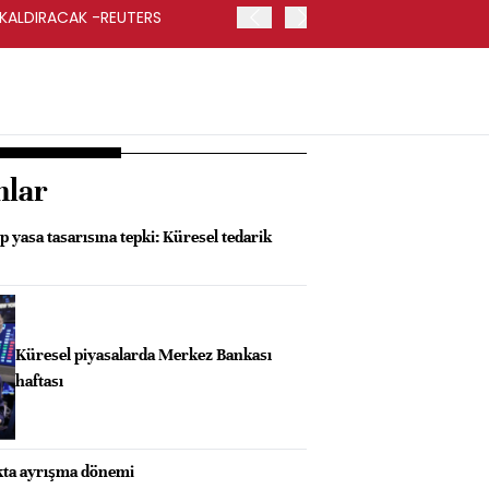
 KALDIRACAK -REUTERS
ABD DIŞİŞLERİ BAKANLIĞI
UYGULANACAK
nlar
p yasa tasarısına tepki: Küresel tedarik
Küresel piyasalarda Merkez Bankası
haftası
ıkta ayrışma dönemi