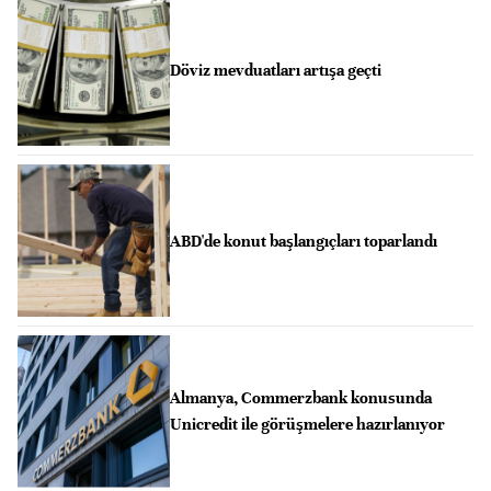
Döviz mevduatları artışa geçti
ABD'de konut başlangıçları toparlandı
Almanya, Commerzbank konusunda
Unicredit ile görüşmelere hazırlanıyor