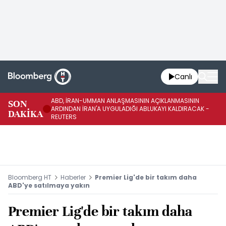
Canlı
ABD, İRAN-UMMAN ANLAŞMASININ AÇIKLANMASININ
AB
SON
ARDINDAN İRAN'A UYGULADIĞI ABLUKAYI KALDIRACAK -
GE
DAKİKA
REUTERS
UY
Bloomberg HT
Haberler
Premier Lig'de bir takım daha
ABD'ye satılmaya yakın
Premier Lig'de bir takım daha