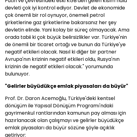
Putin ve çevresindeki eski KGB'den gelen kısım hala
devleti çok iyi kontrol ediyor. Devlet de ekonomide
çok önemli bir rol oynuyor, önemeli petrol
şirketlerine gaz şirketlerine bakarsanız her şey
devletin elinde. Yani kolay bir süreç olmayacak. Ama
orada tabii ki çok büyük belirsizlikler var. Türkiye'nin
de önemli bir ticaret ortağı ve bunun da Türkiye'ye
negatif etkileri olacak. Nasıl ki diğer bir partner
Avrupa'nın krizinin negatif etkileri oldu, Rusya'nın
krizinin de negatif etkileri olacak." yorumunda
bulunuyor.
"Gelirler büyüdükçe emlak piyasaları da büyür"
Prof. Dr. Daron Acemoğlu, Türkiye'deki kentsel
dönüşüm ile Yapısal Dönüşüm Programı'ndaki
gayrimenkul rantlarından kamunun pay alması için
hazırlanacak olan çalışmayı ve gelirler büyüdükçe
emlak piyasaları da büyür sözüne şöyle açıklık
getiriyor: