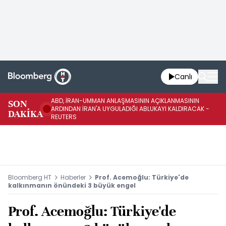
Canlı
ABD, İRAN-UMMAN ANLAŞMASININ AÇIKLANMASININ
AB
SON
ARDINDAN İRAN'A UYGULADIĞI ABLUKAYI KALDIRACAK -
GE
DAKİKA
REUTERS
UY
Bloomberg HT
Haberler
Prof. Acemoğlu: Türkiye'de
kalkınmanın önündeki 3 büyük engel
Prof. Acemoğlu: Türkiye'de