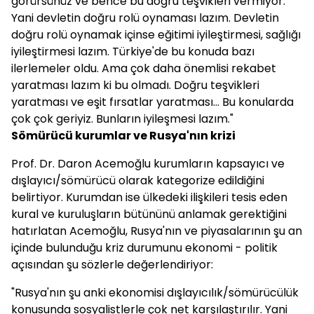
görürsünüz ve bence bu doğru teşvikleri vermiyor.
Yani devletin doğru rolü oynaması lazım. Devletin
doğru rolü oynamak içinse eğitimi iyileştirmesi, sağlığı
iyileştirmesi lazım. Türkiye'de bu konuda bazı
ilerlemeler oldu. Ama çok daha önemlisi rekabet
yaratması lazım ki bu olmadı. Doğru teşvikleri
yaratması ve eşit fırsatlar yaratması... Bu konularda
çok çok geriyiz. Bunların iyileşmesi lazım."
Sömürücü kurumlar ve Rusya'nın krizi
Prof. Dr. Daron Acemoğlu kurumların kapsayıcı ve
dışlayıcı/sömürücü olarak kategorize edildiğini
belirtiyor. Kurumdan ise ülkedeki ilişkileri tesis eden
kural ve kuruluşların bütününü anlamak gerektiğini
hatırlatan Acemoğlu, Rusya'nın ve piyasalarının şu an
içinde bulunduğu kriz durumunu ekonomi - politik
açısından şu sözlerle değerlendiriyor:
"Rusya'nın şu anki ekonomisi dışlayıcılık/sömürücülük
konusunda sosyalistlerle çok net karşılaştırılır. Yani