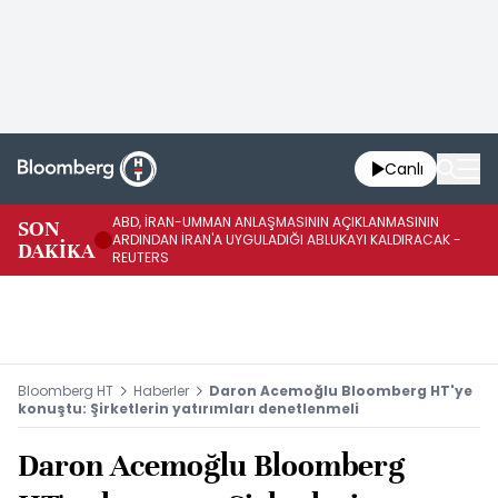
Canlı
ABD, İRAN-UMMAN ANLAŞMASININ AÇIKLANMASININ
AB
SON
ARDINDAN İRAN'A UYGULADIĞI ABLUKAYI KALDIRACAK -
GE
DAKİKA
REUTERS
UY
Bloomberg HT
Haberler
Daron Acemoğlu Bloomberg HT'ye
konuştu: Şirketlerin yatırımları denetlenmeli
Daron Acemoğlu Bloomberg