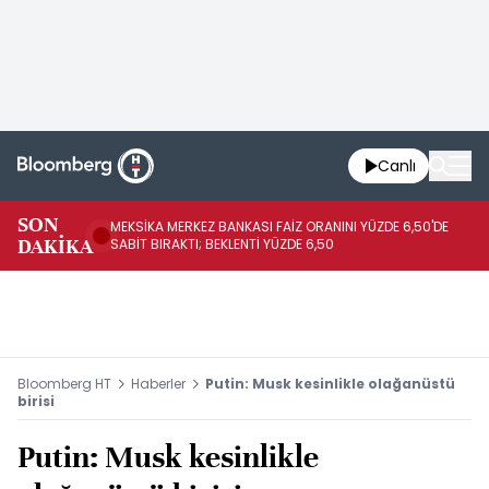
Canlı
SON
MEKSİKA MERKEZ BANKASI FAİZ ORANINI YÜZDE 6,50'DE
OY
DAKİKA
SABİT BIRAKTI; BEKLENTİ YÜZDE 6,50
AÇ
Bloomberg HT
Haberler
Putin: Musk kesinlikle olağanüstü
birisi
Putin: Musk kesinlikle