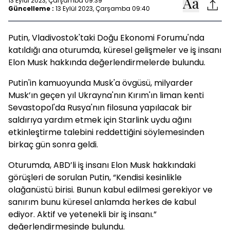
13 Eylül 2023, Çarşamba 09:39
Güncelleme :
13 Eylül 2023, Çarşamba 09:40
Putin, Vladivostok'taki Doğu Ekonomi Forumu'nda
katıldığı ana oturumda, küresel gelişmeler ve iş insanı
Elon Musk hakkında değerlendirmelerde bulundu.
Putin'in kamuoyunda Musk'a övgüsü, milyarder
Musk’ın geçen yıl Ukrayna'nın Kırım'ın liman kenti
Sevastopol'da Rusya'nın filosuna yapılacak bir
saldırıya yardım etmek için Starlink uydu ağını
etkinleştirme talebini reddettiğini söylemesinden
birkaç gün sonra geldi.
Oturumda, ABD’li iş insanı Elon Musk hakkındaki
görüşleri de sorulan Putin, “Kendisi kesinlikle
olağanüstü birisi. Bunun kabul edilmesi gerekiyor ve
sanırım bunu küresel anlamda herkes de kabul
ediyor. Aktif ve yetenekli bir iş insanı.”
değerlendirmesinde bulundu.