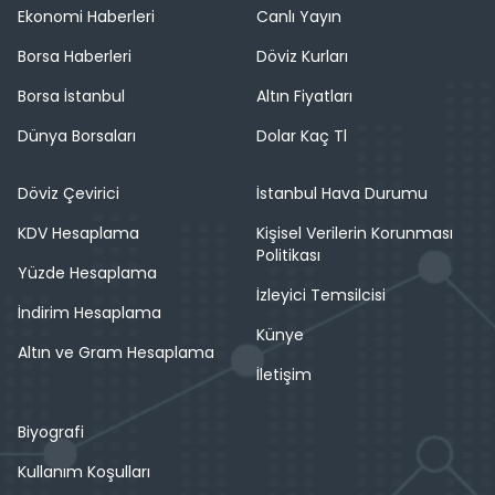
Ekonomi Haberleri
Canlı Yayın
Borsa Haberleri
Döviz Kurları
Borsa İstanbul
Altın Fiyatları
Dünya Borsaları
Dolar Kaç Tl
Döviz Çevirici
İstanbul Hava Durumu
KDV Hesaplama
Kişisel Verilerin Korunması
Politikası
Yüzde Hesaplama
İzleyici Temsilcisi
İndirim Hesaplama
Künye
Altın ve Gram Hesaplama
İletişim
Biyografi
Kullanım Koşulları