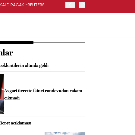
 KALDIRACAK -REUTERS
ABD DIŞİŞLERİ BAKANLIĞI
UYGULANACAK
nlar
eklentilerin altında geldi
Asgari ücrette ikinci randevudan rakam
çıkmadı
 ücret açıklaması