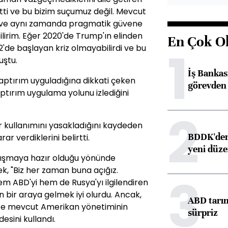
tti ve bu bizim suçumuz değil. Mevcut
ı ve aynı zamanda pragmatik güvene
bilirim. Eğer 2020'de Trump'ın elinden
En Çok O
1
'de başlayan kriz olmayabilirdi ve bu
uştu.
İş Banka
aptırım uyguladığına dikkati çeken
görevden 
aptırım uygulama yolunu izlediğini
2
r kullanımını yasakladığını kaydeden
BDDK'den 
ar verdiklerini belirtti.
yeni düz
alışmaya hazır olduğu yönünde
k, "Biz her zaman buna açığız.
3
m ABD'yi hem de Rusya'yı ilgilendiren
 bir araya gelmek iyi olurdu. Ancak,
ABD tarım
tte mevcut Amerikan yönetiminin
sürpriz
desini kullandı.