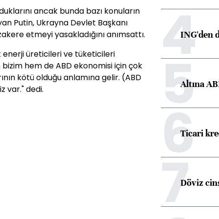
4
duklarını ancak bunda bazı konuların
ayan Putin, Ukrayna Devlet Başkanı
ING'den d
üzakere etmeyi yasakladığını anımsattı.
5
erji üreticileri ve tüketicileri
m bizim hem de ABD ekonomisi için çok
rının kötü olduğu anlamına gelir. (ABD
Altına AB
 var." dedi.
6
Ticari kr
7
Döviz cins