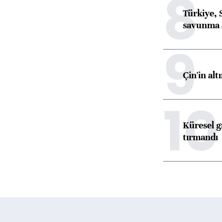
8
Türkiye, 
savunma 
9
Çin'in alt
10
Küresel gı
tırmandı