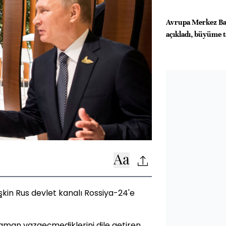
Avrupa Merkez Ban
açıkladı, büyüme t
işkin Rus devlet kanalı Rossiya-24'e
aman vazgeçmediklerini dile getiren