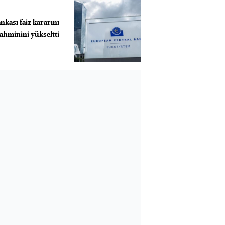
kası faiz kararını
ahminini yükseltti