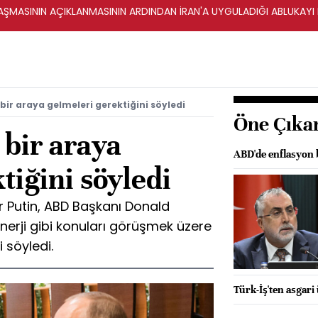
ŞMASININ AÇIKLANMASININ ARDINDAN İRAN'A UYGULADIĞI ABLUKAYI
bir araya gelmeleri gerektiğini söyledi
Öne Çıka
 bir araya
ABD'de enflasyon b
tiğini söyledi
r Putin, ABD Başkanı Donald
nerji gibi konuları görüşmek üzere
 söyledi.
Türk-İş'ten asgari