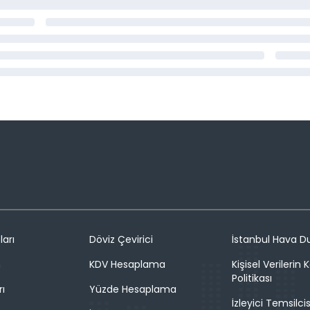
ları
Döviz Çevirici
İstanbul Hava 
n
KDV Hesaplama
Kişisel Verilerin
Politikası
rı
Yüzde Hesaplama
İzleyici Temsilcis