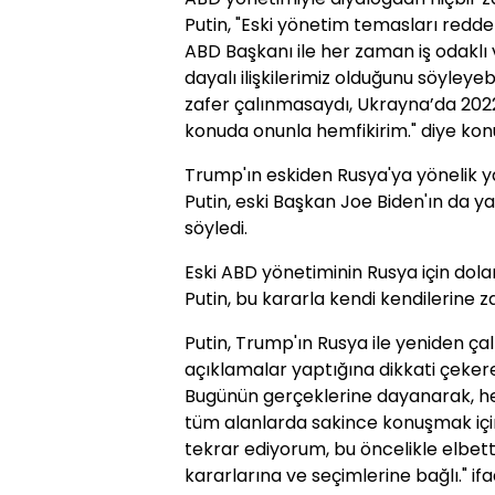
Putin, "Eski yönetim temasları redde
ABD Başkanı ile her zaman iş odakl
dayalı ilişkilerimiz olduğunu söyleye
zafer çalınmasaydı, Ukrayna’da 2022
konuda onunla hemfikirim." diye kon
Trump'ın eskiden Rusya'ya yönelik y
Putin, eski Başkan Joe Biden'ın da y
söyledi.
Eski ABD yönetiminin Rusya için dola
Putin, bu kararla kendi kendilerine zar
Putin, Trump'ın Rusya ile yeniden ç
açıklamalar yaptığına dikkati çekere
Bugünün gerçeklerine dayanarak, he
tüm alanlarda sakince konuşmak için
tekrar ediyorum, bu öncelikle elbe
kararlarına ve seçimlerine bağlı." ifa