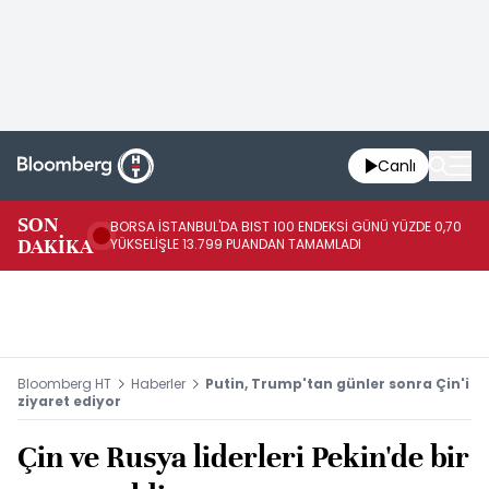
Canlı
SON
BORSA İSTANBUL'DA BIST 100 ENDEKSİ GÜNÜ YÜZDE 0,70
AB
DAKİKA
YÜKSELİŞLE 13.799 PUANDAN TAMAMLADI
AR
Bloomberg HT
Haberler
Putin, Trump'tan günler sonra Çin'i
ziyaret ediyor
Çin ve Rusya liderleri Pekin'de bir