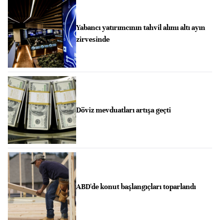
Yabancı yatırımcının tahvil alımı altı ayın
zirvesinde
Döviz mevduatları artışa geçti
ABD'de konut başlangıçları toparlandı