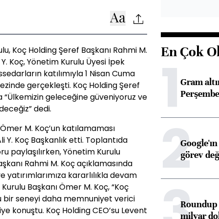
En Çok O
ulu, Koç Holding Şeref Başkanı Rahmi M.
1
 Y. Koç, Yönetim Kurulu Üyesi İpek
issedarların katılımıyla 1 Nisan Cuma
Gram alt
zinde gerçekleşti. Koç Holding Şeref
Perşembe 
 “Ülkemizin geleceğine güveniyoruz ve
deceğiz” dedi.
2
ı Ömer M. Koç’un katılamaması
i Y. Koç Başkanlık etti. Toplantıda
Google'ın
poru paylaşılırken, Yönetim Kurulu
görev değ
aşkanı Rahmi M. Koç açıklamasında
e yatırımlarımıza kararlılıkla devam
3
 Kurulu Başkanı Ömer M. Koç, “Koç
olu bir seneyi daha memnuniyet verici
Roundup d
 diye konuştu. Koç Holding CEO’su Levent
milyar dol