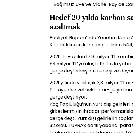
- Bağımsız Üye ve Michel Ray de Ca
Hedef 20 yılda karbon s
azaltmak
Faaliyet Raporu’nda Yönetim Kurulu’n
Koç Holding’in kombine gelirleri 544,
2021’de yapılan 17,3 milyar TL kombin
53 milyar TL’ye ulaştı. En fazla yat
gerçekleştirilmiş, onu enerji ve dayanı
2021 yılında yaklaşık 3,3 milyar TL ar
Türkiye’de özel sektör ar-ge yatırıml
gerçekleştiriyor.
Koç Topluluğu’nun yurt dışı gelirleri
şirketlerimizin ihracat performanslar
gerçekleşti. Yurt dışı gelirlerin top
32 oldu. TÜPRAŞ dâhil yabancı para 
toplam kombine gelirlerin yüzde 53’