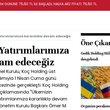
EM GÜNÜNE 76,60 TL İLE BAŞLADI, HALKA ARZ FİYATI 76,60 TL
tırımlarımıza kararlılıkla devam edeceğiz
Öne Çıka
Yatırımlarımıza
Gedik Holding/Hül
vam edeceğiz
dengelendi
el Kurulu, Koç Holding üst
ılımıyla 1 Nisan Cuma günü
ezinde gerçekleşti. Koç Holding
çıklamasında "Ülkemizin
ırımlarımıza kararlılıkla devam
Yönetim Kurulu Başkanı Ömer M.
Organize perakende