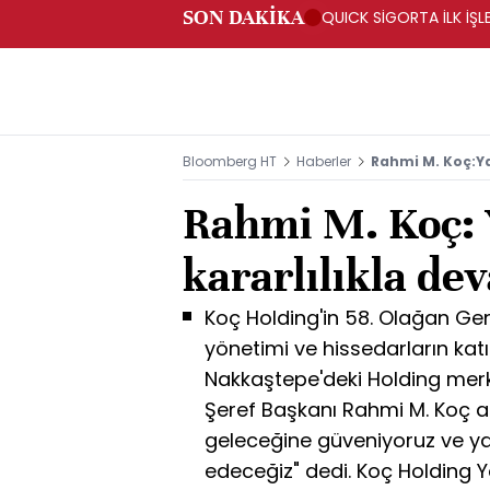
SON DAKİKA
QUICK SİGORTA İLK İŞL
Bloomberg HT
Haberler
Rahmi M. Koç:Ya
Rahmi M. Koç: 
kararlılıkla de
Koç Holding'in 58. Olağan Gen
yönetimi ve hissedarların kat
Nakkaştepe'deki Holding merk
Şeref Başkanı Rahmi M. Koç a
geleceğine güveniyoruz ve yat
edeceğiz" dedi. Koç Holding 