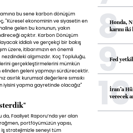
8
samına bu sene karbon dönüşüm
ç, "Küresel ekonominin ve siyasetin en
Honda, Ni
aline gelen bu konunun, yakın
karını iki
endireceği açıktır. Karbon Dönüşüm
9
ayacak iddialı ve gerçekçi bir bakış
ım üzere, itibarımızın en önemli
nezdindeki algımızdır. Koç Topluluğu,
Fed yetki
llerini gerçekleştirmelerini mümkün
in elinden geleni yapmayı sürdürecektir.
10
mız asırlık kurumsal değerlere sımsıkı
en iyisini yapma gayretinde olacağız"
İran’a Hü
verecek 
sterdik"
 da, Faaliyet Raporu’nda yer alan
 rağmen, portföyümüzün yapısı,
 iş stratejimizle seneyi tüm