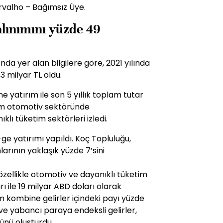
rvalho – Bağımsız Üye.
alınımını yüzde 49
da yer alan bilgilere göre, 2021 yılında
3 milyar TL oldu.
e yatırım ile son 5 yıllık toplam tutar
ırım otomotiv sektöründe
klı tüketim sektörleri izledi.
-ge yatırımı yapıldı. Koç Topluluğu,
arının yaklaşık yüzde 7’sini
, özellikle otomotiv ve dayanıklı tüketim
ı ile 19 milyar ABD doları olarak
lam kombine gelirler içindeki payı yüzde
ve yabancı paraya endeksli gelirler,
ünü oluşturdu.