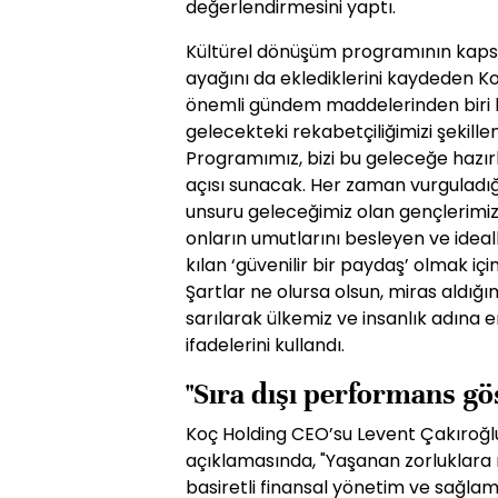
değerlendirmesini yaptı.
Kültürel dönüşüm programının kap
ayağını da eklediklerini kaydeden Ko
önemli gündem maddelerinden biri h
gelecekteki rekabetçiliğimizi şekill
Programımız, bizi bu geleceğe hazırl
açısı sunacak. Her zaman vurguladığ
unsuru geleceğimiz olan gençlerimiz 
onların umutlarını besleyen ve idea
kılan ‘güvenilir bir paydaş’ olmak iç
Şartlar ne olursa olsun, miras aldığı
sarılarak ülkemiz ve insanlık adına 
ifadelerini kullandı.
"Sıra dışı performans gö
Koç Holding CEO’su Levent Çakıroğlu
açıklamasında, "Yaşanan zorluklara
basiretli finansal yönetim ve sağlam