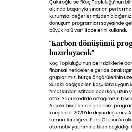
Çakıroğlu ise “Koç Topluluğu’nun bil
altında başarıyla sınanan performans
kurumsal değerlerimizden aldığımız 
dönüşüm programları sayesinde geliş
büyük rolü var” ifadelerini kullandı.
"Karbon dönüşümü progr
hazırlayacak"
Koç Topluluğu’nun belirsizliklerle d
finansal neticelerle geride bıraktı
gruplarımız, bütçe öngörülerinin üze
Sürekli değişebilen koşullara uygun k
fırsatlardan istifâde ederken, uzun 
ettik. Yapı Kredi’de ortağımızın hisse
Arçelik hisselerinin geri alım prog
karşılandı. 2020’de duyurduğumuz Ar
tamamlandığı ve Ford Otosan’ın ülke
otomotiv yatırımına fiilen başladığı 