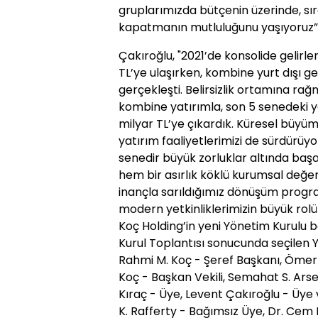
gruplarımızda bütçenin üzerinde, sır
kapatmanın mutluluğunu yaşıyoruz” 
Çakıroğlu, "2021’de konsolide gelirle
TL’ye ulaşırken, kombine yurt dışı ge
gerçekleşti. Belirsizlik ortamına rağ
kombine yatırımla, son 5 senedeki y
milyar TL’ye çıkardık. Küresel büyü
yatırım faaliyetlerimizi de sürdürüyo
senedir büyük zorluklar altında baş
hem bir asırlık köklü kurumsal değe
inançla sarıldığımız dönüşüm progra
modern yetkinliklerimizin büyük rolü
Koç Holding’in yeni Yönetim Kurulu b
Kurul Toplantısı sonucunda seçilen Y
Rahmi M. Koç - Şeref Başkanı, Ömer M
Koç - Başkan Vekili, Semahat S. Arsel
Kıraç - Üye, Levent Çakıroğlu - Üye
K. Rafferty - Bağımsız Üye, Dr. Cem