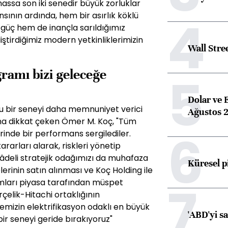
hassa son iki senedir büyük zorluklar
4
ının ardında, hem bir asırlık köklü
güç hem de inançla sarıldığımız
tirdiğimiz modern yetkinliklerimizin
Wall Stre
amı bizi geleceğe
5
Dolar ve 
olu bir seneyi daha memnuniyet verici
Ağustos 2
ğına dikkat çeken Ömer M. Koç, "Tüm
6
rinde bir performans sergilediler.
ararları alarak, riskleri yönetip
vâdeli stratejik odağımızı da muhafaza
Küresel p
lerinin satın alınması ve Koç Holding ile
7
ramları piyasa tarafından müspet
çelik-Hitachi ortaklığının
mizin elektrifikasyon odaklı en büyük
'ABD'yi s
bir seneyi geride bırakıyoruz"