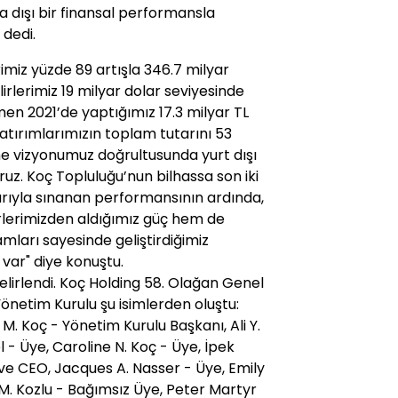
a dışı bir finansal performansla
dedi.
rimiz yüzde 89 artışla 346.7 milyar
lirlerimiz 19 milyar dolar seviyesinde
men 2021’de yaptığımız 17.3 milyar TL
atırımlarımızın toplam tutarını 53
me vizyonumuz doğrultusunda yurt dışı
ruz. Koç Topluluğu’nun bilhassa son iki
arıyla sınanan performansının ardında,
rlerimizden aldığımız güç hem de
mları sayesinde geliştirdiğimiz
 var" diye konuştu.
elirlendi. Koç Holding 58. Olağan Genel
önetim Kurulu şu isimlerden oluştu:
. Koç - Yönetim Kurulu Başkanı, Ali Y.
 - Üye, Caroline N. Koç - Üye, İpek
 ve CEO, Jacques A. Nasser - Üye, Emily
 M. Kozlu - Bağımsız Üye, Peter Martyr