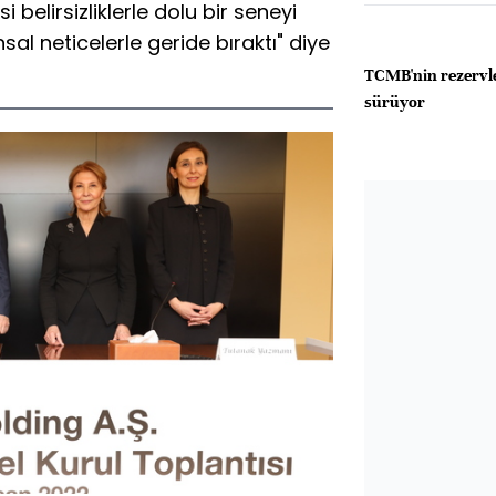
 belirsizliklerle dolu bir seneyi
al neticelerle geride bıraktı" diye
TCMB'nin rezervle
sürüyor