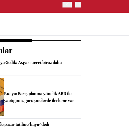
BIST 100 ENDEKSİ GÜNE Y
nlar
ya Gedik: Asgari ücret biraz daha
Rusya: Barış planına yönelik ABD ile
yaptığımız görüşmelerde ilerleme var
 pazar tatiline 'hayır' dedi