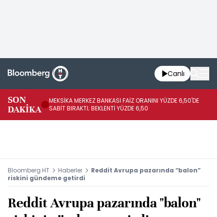
Canlı
SON
MEKSİKA MERKEZ BANKASI FAİZ ORANINI YÜZDE 6,50'DE
OY
DAKİKA
SABİT BIRAKTI; BEKLENTİ YÜZDE 6,50
AÇ
Bloomberg HT
Haberler
Reddit Avrupa pazarında “balon”
riskini gündeme getirdi
Reddit Avrupa pazarında "balon"