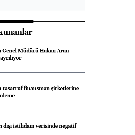
kunanlar
sı Genel Müdürü Hakan Aran
ayrılıyor
tasarruf finansman şirketlerine
enleme
 dışı istihdam verisinde negatif