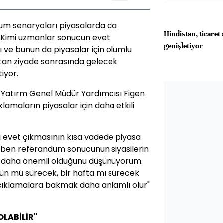
um senaryoları piyasalarda da
Hindistan, ticaret
. Kimi uzmanlar sonucun evet
genişletiyor
ı ve bunun da piyasalar için olumlu
çtan ziyade sonrasında gelecek
iyor.
Yatırm Genel Müdür Yardımcısı Figen
amaların piyasalar için daha etkili
ti evet çıkmasının kısa vadede piyasa
a ben referandum sonucunun siyasilerin
n daha önemli olduğunu düşünüyorum.
r gün mü sürecek, bir hafta mı sürecek
çıklamalara bakmak daha anlamlı olur"
OLABİLİR"