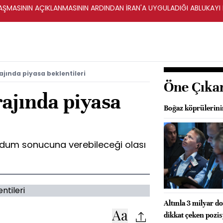
ŞMASININ AÇIKLANMASININ ARDINDAN İRAN'A UYGULADIĞI ABLUKAYI
jında piyasa beklentileri
Öne Çıka
ajında piyasa
Boğaz köprülerinin
ndum sonucuna verebileceği olası
Altınla 3 milyar d
dikkat çeken pozi