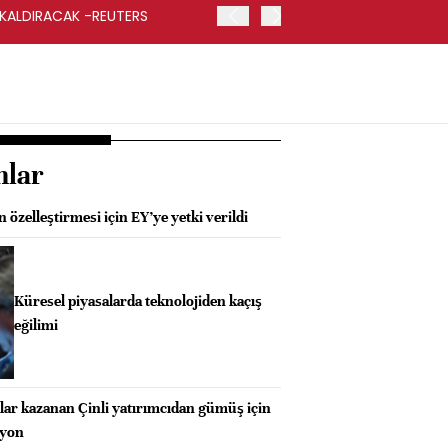
 KALDIRACAK -REUTERS
ABD DIŞİŞLERİ BAKANLIĞI
UYGULANACAK
nlar
 özelleştirmesi için EY’ye yetki verildi
Küresel piyasalarda teknolojiden kaçış
eğilimi
olar kazanan Çinli yatırımcıdan gümüş için
syon