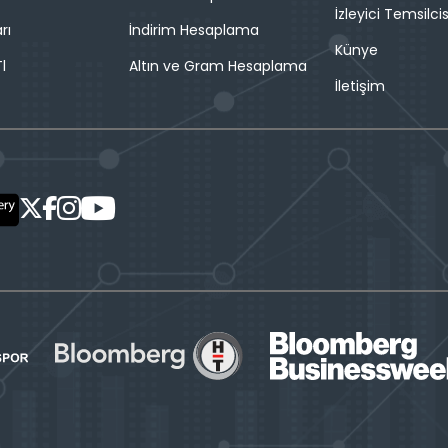
İzleyici Temsilcis
rı
İndirim Hesaplama
Künye
l
Altın ve Gram Hesaplama
İletişim