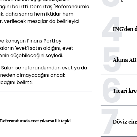
cağını belirtti. Demirtaş "Referandumla
4
acak, daha sonra hem iktidar hem
 verilecek mesajlar da belirleyici
ING'den d
5
ye konuşan Finans Portföy
rın 'evet'i satın aldığını, evet
enin düşebileceğini söyledi.
Altına AB
 Salar ise referandumdan evet ya da
6
a neden olmayacağını ancak
ağını belirtti.
Ticari kr
7
Döviz cins
Referandumda evet çıkarsa ilk tepki