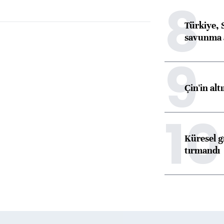
8
Türkiye, 
savunma 
9
Çin'in alt
10
Küresel gı
tırmandı