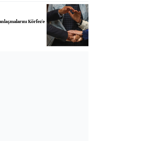
 anlaşmalarını Körfez'e