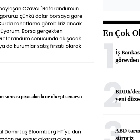
e paylaşan Özavcı "Referandumun
 görürüz çünkü dolar borsaya göre
Kurda rahatlama görebiliriz ancak
örüyorum. Borsa gerçekten
En Çok O
1
r. Referandum sonucunda oluşacak
 ya da kurumlar satış fırsatı olarak
İş Banka
görevden 
2
BDDK'den 
 sonrası piyasalarda ne olur; 4 senaryo
yeni düz
3
ABD tarım
al Demirtaş Bloomberg HT'ye dün
sürpriz
mdan ne sonuç çıkarsa çıksın