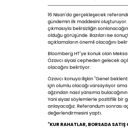
16 Nisan'da gerçekleşecek referand
gündemin ilk maddesini oluşturuyor
çıkmasıyla belirsizliğin sonlanacağın
olduğu görüşünde. Bazıları ise sonu
açıklamaların önemli olacağını belirt
Bloomberg HT'ye konuk olan Meksa 
Özavcı siyasi cepheden gelecek açıkl
olacağını belirtiyor.
Özavcı konuya ilişkin "Genel beklen
için olumlu olacağı varsayılıyor am
ağzından nasıl yansıma bulacağını
Yani siyasi söylemlerle pozitiflik bi
anlayacağız. Referandum sonrası a
değerlendirmesini yaptı.
"KUR RAHATLAR, BORSADA SATIŞ 