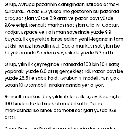
Grup, Avrupa pazarının canlığından istifade etmeyi
sürdürdü. Yüzde 8,2 yükselme gösteren bu pazarda
araç satışları yüzde 8,9 arttı ve pazar payı yüzde
9,8’e erişti. Renault markası satışları Clio IV, Captur,
Kadjar, Espace ve Talisman sayesinde yüzde 9,9
büyüdü. İlk çeyrekte lanse edilen yeni Megane’ın tam
etkisi henüz hissedilmedi. Dacia markası satışları ise
büyük oranda Sandero sayesinde yüzde 5,7 arttı.
Grup, yılın ilk çeyreğinde Fransa’da 163 bin 104 satış
yaparak, yüzde 8,6 artış gerçekleştirdi. Pazar payı ise
yüzde 26,5 ile sabit kaldı. Grubun 4 modeli , “En Çok
Satan 10 Otomobil” sıralamasında yer alıyor.
Renault markası beş yıldır ilk kez, ilk üç aylık süreçte
100 binden fazla binek otomobil sattı. Dacia
markasında ise binek otomobil satışları yüzde 16,8
arttı.
Grup, Rusya ve Brezilya pazarlarında devam eden