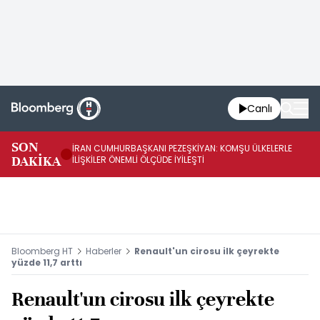
Canlı
SON
İRAN CUMHURBAŞKANI PEZEŞKİYAN: KOMŞU ÜLKELERLE
BE
DAKİKA
İLİŞKİLER ÖNEMLİ ÖLÇÜDE İYİLEŞTİ
OL
Bloomberg HT
Haberler
Renault'un cirosu ilk çeyrekte
yüzde 11,7 arttı
Renault'un cirosu ilk çeyrekte