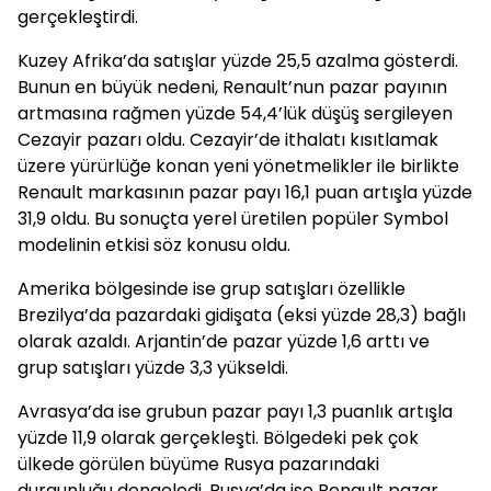
gerçekleştirdi.
Kuzey Afrika’da satışlar yüzde 25,5 azalma gösterdi.
Bunun en büyük nedeni, Renault’nun pazar payının
artmasına rağmen yüzde 54,4’lük düşüş sergileyen
Cezayir pazarı oldu. Cezayir’de ithalatı kısıtlamak
üzere yürürlüğe konan yeni yönetmelikler ile birlikte
Renault markasının pazar payı 16,1 puan artışla yüzde
31,9 oldu. Bu sonuçta yerel üretilen popüler Symbol
modelinin etkisi söz konusu oldu.
Amerika bölgesinde ise grup satışları özellikle
Brezilya’da pazardaki gidişata (eksi yüzde 28,3) bağlı
olarak azaldı. Arjantin’de pazar yüzde 1,6 arttı ve
grup satışları yüzde 3,3 yükseldi.
Avrasya’da ise grubun pazar payı 1,3 puanlık artışla
yüzde 11,9 olarak gerçekleşti. Bölgedeki pek çok
ülkede görülen büyüme Rusya pazarındaki
durgunluğu dengeledi. Rusya’da ise Renault pazar