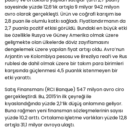
sayesinde yüzde 12,6’lık artışla 9 milyar 942 milyon
avro olarak gerçekleşti. Ürün ve coğrafi karışım ise
2,8 puan ile olumlu katkı sağladı. Fiyatlandırmanın da
2,7 puanla pozitif etkisi görüldü. Bundaki en büyük etki
ise özellikle Rusya ve Güney Amerika olmak üzere
gelişmekte olan ülkelerde döviz zayıflamasını
dengelemek üzere yapılan fiyat artışı oldu. Avro’nun
Arjantin ve Kolombiya pesosu ve Brezilya real’i ve Rus
rublesi de dahil olmak üzere bir takım para birimleri
karşısında güçlenmesi 4,5 puanlık istenmeyen bir
etki yarattı.
Satış Finansmanı (RCI Banque) 547 milyon avro ciro
gerçekleştirdi. Bu, 2015’in ilk çeyreği ile
kıyaslandığında yüzde 2,1’lik düşüş anlamına geliyor.
Buna rağmen yeni finansman sözleşmelerinin sayısı
yüzde 10,2 arttı. Ortalama işletme varlıkları yüzde 12,8
artışla 31,1 milyar avroya ulaştı.