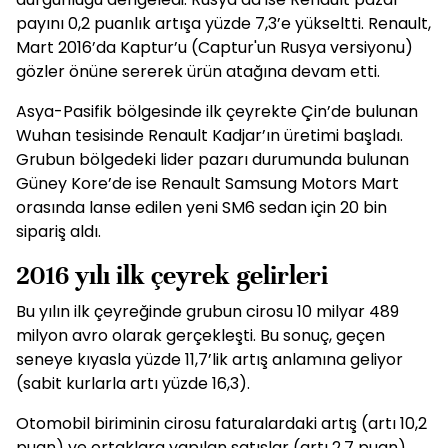
payını 0,2 puanlık artışa yüzde 7,3’e yükseltti. Renault,
Mart 2016’da Kaptur’u (Captur'un Rusya versiyonu)
gözler önüne sererek ürün atağına devam etti.
Asya-Pasifik bölgesinde ilk çeyrekte Çin’de bulunan
Wuhan tesisinde Renault Kadjar’ın üretimi başladı.
Grubun bölgedeki lider pazarı durumunda bulunan
Güney Kore’de ise Renault Samsung Motors Mart
orasında lanse edilen yeni SM6 sedan için 20 bin
sipariş aldı.
2016 yılı ilk çeyrek gelirleri
Bu yılın ilk çeyreğinde grubun cirosu 10 milyar 489
milyon avro olarak gerçekleşti. Bu sonuç, geçen
seneye kıyasla yüzde 11,7’lik artış anlamına geliyor
(sabit kurlarla artı yüzde 16,3).
Otomobil biriminin cirosu faturalardaki artış (artı 10,2
puan) ve ortaklara yapılan satışlar (artı 2,7 puan)