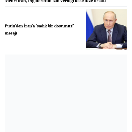
Mehr: İran, İngiltere'nin izin verdiği üsse füze fırlattı
Putin'den İran'a "sadık bir dostunuz"
mesajı