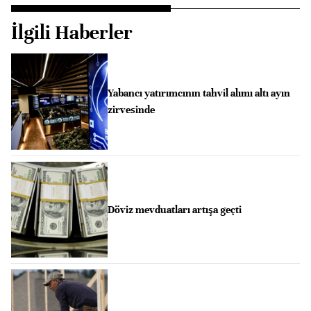
İlgili Haberler
Yabancı yatırımcının tahvil alımı altı ayın
zirvesinde
Döviz mevduatları artışa geçti