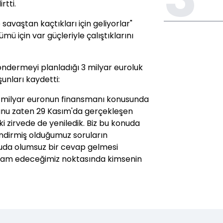
rtti.
avaştan kaçtıkları için geliyorlar"
mü için var güçleriyle çalıştıklarını
göndermeyi planladığı 3 milyar euroluk
unları kaydetti:
k 3 milyar euronun finansmanı konusunda
bunu zaten 29 Kasım'da gerçekleşen
ki zirvede de yeniledik. Biz bu konuda
dirmiş olduğumuz soruların
nuda olumsuz bir cevap gelmesi
am edeceğimiz noktasında kimsenin