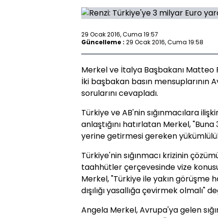
29 Ocak 2016, Cuma 19:57
Güncelleme :
29 Ocak 2016, Cuma 19:58
Merkel ve İtalya Başbakanı Matteo R
İki başbakan basın mensuplarının Avr
sorularını cevapladı.
Türkiye ve AB'nin sığınmacılara ili
anlaştığını hatırlatan Merkel, "Buna
yerine getirmesi gereken yükümlülükl
Türkiye'nin sığınmacı krizinin çözü
taahhütler çerçevesinde vize konusu
Merkel, "Türkiye ile yakın görüşme ha
dışılığı yasallığa çevirmek olmalı" d
Angela Merkel, Avrupa'ya gelen sığın