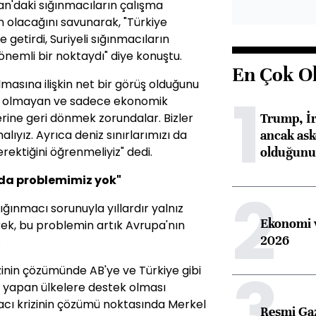
an'daki sığınmacıların çalışma
ün olacağını savunarak, "Türkiye
 getirdi, Suriyeli sığınmacıların
k önemli bir noktaydı" diye konuştu.
En Çok O
lmasına ilişkin net bir görüş olduğunu
1
ı olmayan ve sadece ekonomik
Trump, İr
erine geri dönmek zorundalar. Bizler
ancak aske
ıyız. Ayrıca deniz sınırlarımızı da
olduğunu 
rektiğini öğrenmeliyiz" dedi.
da problemimiz yok"
2
ığınmacı sorunuyla yıllardır yalnız
Ekonomi v
rek, bu problemin artık Avrupa'nın
2026
.
3
zinin çözümünde AB'ye ve Türkiye gibi
i yapan ülkelere destek olması
macı krizinin çözümü noktasında Merkel
Resmi Ga