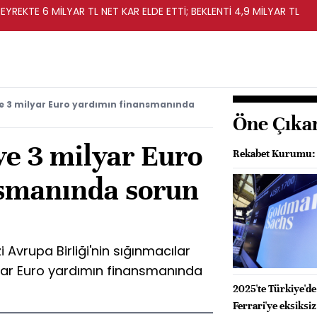
EYREKTE 6 MİLYAR TL NET KAR ELDE ETTİ; BEKLENTİ 4,9 MİLYAR TL
ye 3 milyar Euro yardımın finansmanında
Öne Çıka
ye 3 milyar Euro
Rekabet Kurumu: B
smanında sorun
Avrupa Birliği'nin sığınmacılar
lyar Euro yardımın finansmanında
2025'te Türkiye'de
Ferrari'ye eksiksiz