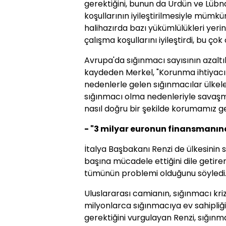
gerektiğini, bunun da Ürdün ve Lübn
koşullarının iyileştirilmesiyle mümk
halihazırda bazı yükümlülükleri yerine
çalışma koşullarını iyileştirdi, bu ço
Avrupa'da sığınmacı sayısının azaltı
kaydeden Merkel, "Korunma ihtiyac
nedenlerle gelen sığınmacılar ülkel
sığınmacı olma nedenleriyle savaşmal
nasıl doğru bir şekilde korumamız ge
- "3 milyar euronun finansmanın
İtalya Başbakanı Renzi de ülkesinin s
başına mücadele ettiğini dile getire
tümünün problemi olduğunu söyledi
Uluslararası camianın, sığınmacı kri
milyonlarca sığınmacıya ev sahipliğ
gerektiğini vurgulayan Renzi, sığın