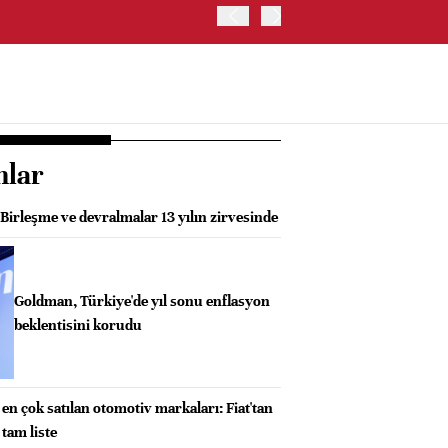
ABD HAZİNE BAKANLIĞI'NIN
nlar
irleşme ve devralmalar 13 yılın zirvesinde
Goldman, Türkiye'de yıl sonu enflasyon
beklentisini korudu
 en çok satılan otomotiv markaları: Fiat'tan
 tam liste