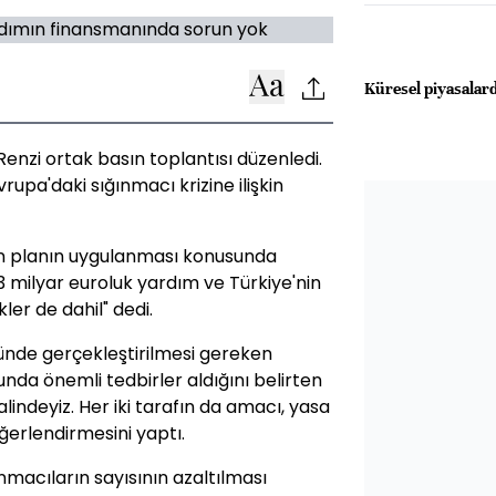
Küresel piyasalard
enzi ortak basın toplantısı düzenledi.
upa'daki sığınmacı krizine ilişkin
şkin planın uygulanması konusunda
 3 milyar euroluk yardım ve Türkiye'nin
er de dahil" dedi.
münde gerçekleştirilmesi gereken
nda önemli tedbirler aldığını belirten
lindeyiz. Her iki tarafın da amacı, yasa
eğerlendirmesini yaptı.
macıların sayısının azaltılması