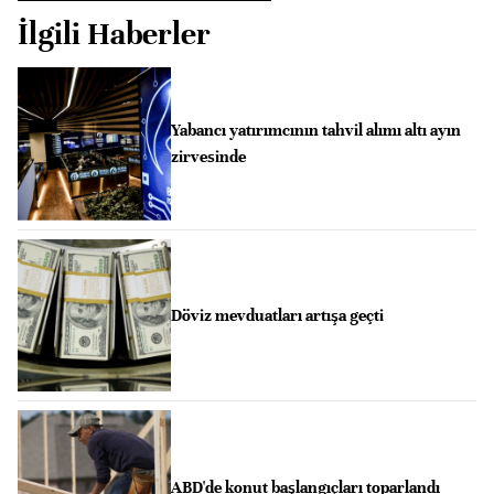
İlgili Haberler
Yabancı yatırımcının tahvil alımı altı ayın
zirvesinde
Döviz mevduatları artışa geçti
ABD'de konut başlangıçları toparlandı