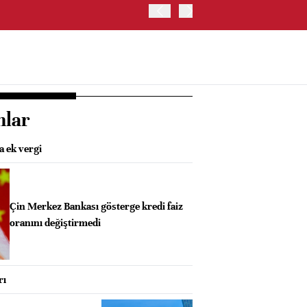
ABD HAZİNE BAKANLIĞI'NIN
nlar
a ek vergi
Çin Merkez Bankası gösterge kredi faiz
oranını değiştirmedi
rı