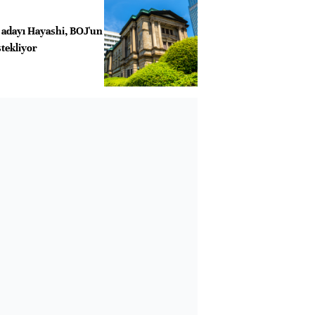
adayı Hayashi, BOJ'un
stekliyor