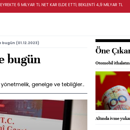
EYREKTE 6 MİLYAR TL NET KAR ELDE ETTİ; BEKLENTİ 4,9 MİLYAR TL
 bugün (01.12.2023)
Öne Çıka
e bugün
Otomobil ithalatın
önetmelik, genelge ve tebliğler..
Altında ivme yuka