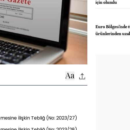
için olumlu
Euro Bölgesi'nde 
ürünlerinden uzak
mesine İlişkin Tebliğ (No: 2023/27)
mesine İlişkin Tebliğ (No: 2023/28)