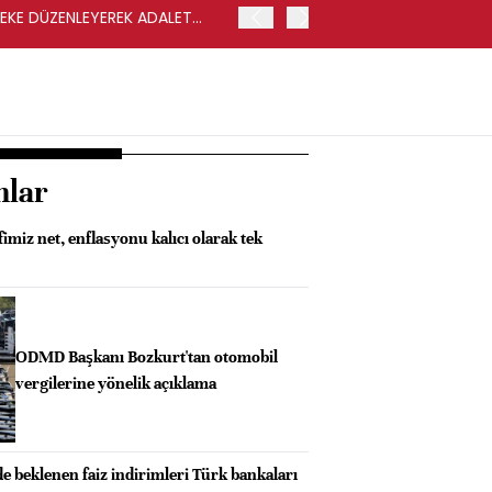
LEKE DÜZENLEYEREK ADALET
YENİ PARTİ GENEL BAŞKA
nlar
imiz net, enflasyonu kalıcı olarak tek
ODMD Başkanı Bozkurt'tan otomobil
vergilerine yönelik açıklama
 beklenen faiz indirimleri Türk bankaları