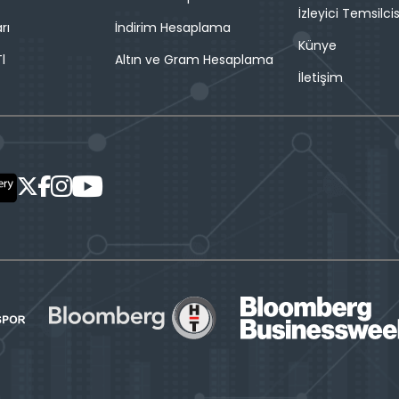
İzleyici Temsilcis
rı
İndirim Hesaplama
Künye
l
Altın ve Gram Hesaplama
İletişim