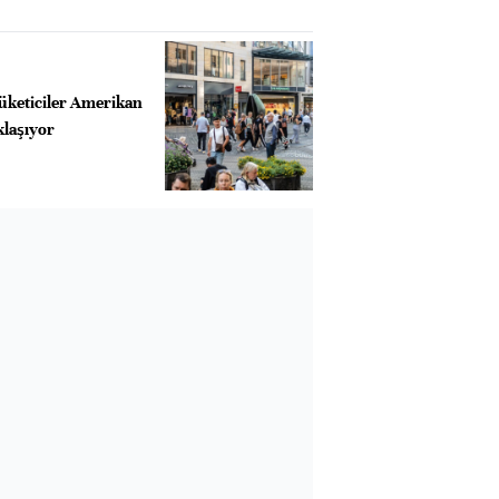
tüketiciler Amerikan
laşıyor