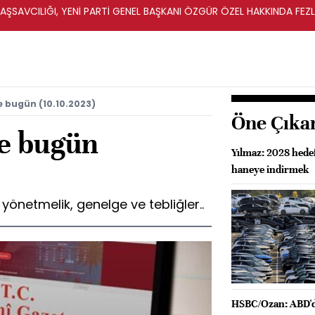
ŞSAVCILIĞI, YENİ PARTİ GENEL BAŞKANI ÖZGÜR ÖZEL HAKKINDA FEZ
İ
 bugün (10.10.2023)
Öne Çıka
e bugün
Yılmaz: 2028 hedef
haneye indirmek
önetmelik, genelge ve tebliğler..
HSBC/Ozan: ABD'de